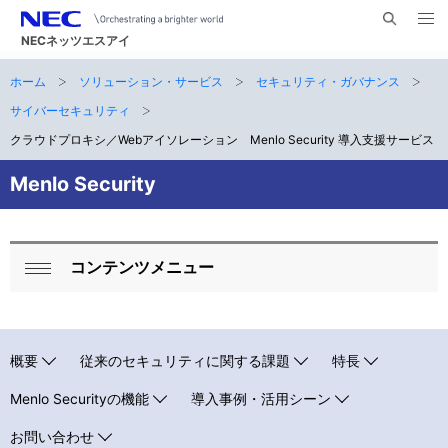
メ
サ
ニ
NECネッツエスアイ
イ
ュ
ー
ト
ホーム
ソリューション・サービス
セキュリティ・ガバナンス
サ
を
ナ
開
内
く
サイバーセキュリティ
ビ
イ
検
クラウドプロキシ／Webアイソレーション Menlo Security 導入支援サービス
索
ゲ
ト
Menlo Security
ー
内
シ
の
ョ
コンテンツメニュー
現
ロ
ン
閉
在
ー
じ
る
位
カ
概要
従来のセキュリティに関する課題
特長
置
ル
Menlo Securityの機能
導入事例・活用シーン
ナ
お問い合わせ