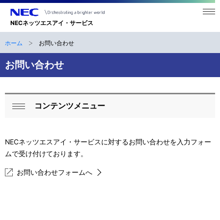
メニ
ュー
NECネッツエスアイ・サービス
を開
く
ホーム
お問い合わせ
ナ
B
ビ
お問い合わせ
r
ゲ
e
ー
a
コンテンツメニュー
シ
ロ
閉
d
ョ
ー
じ
ン
c
る
NECネッツエスアイ・サービスに対するお問い合わせを入力フォー
カ
ムで受け付けております。
r
ル
お問い合わせフォームへ
u
ナ
m
ビ
b
ゲ