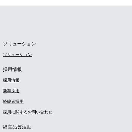
n
ー
a
シ
v
ョ
i
ン
ソリューション
g
ソリューション
a
採用情報
t
採用情報
i
新卒採用
o
経験者採用
n
採用に関するお問い合わせ
経営品質活動