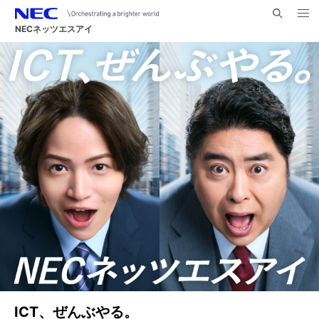
メ
サ
ニ
NECネッツエスアイ
イ
ュ
ー
ト
を
ナ
開
内
く
ビ
検
索
ゲ
ー
シ
ョ
ン
お客さまの更なる価値創造に向けて
ICT、ぜんぶやる。
NECネッツエスアイレポート