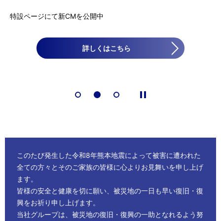
NECネッツエスアイはBluStellarを通して、 日本のDXを加速し、
特設ページにて新CMを公開中
詳しくはこちら
お客さまを未来へ導きま
す
詳しくはこちら
詳しくはこちら
このたび発生した令和8年熊本地震によって被害に遭われた
全ての方々とそのご家族の皆様に心よりお見舞いを申し上げ
ます。
皆様の安全と健康を切に願い、被災地の一日も早い復旧・復
興をお祈り申し上げます。
当社グループは、被災地の復旧・復興の一助となれるよう努