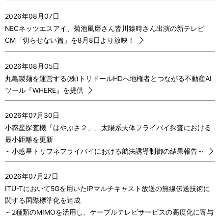
2026年08月07日
NECネッツエスアイ、菊池風磨さん皆川猿時さん出演の新テレビ
CM「切らせない篇」を8月8日より放映！
2026年08月05日
丸亀製麺を運営する(株)トリドールHDへ地権者とつながる不動産AI
ツール『WHERE』を提供
2026年07月30日
小惑星探査機「はやぶさ２」、太陽系天体フライバイ探査における
最小距離を更新
～小惑星トリフネフライバイにおける航法誘導制御の結果報告～
2026年07月27日
ITU-Tにおいて5Gを用いたIPマルチキャスト放送の無線伝送技術に
関する国際標準化を達成
～2種類のMIMOを活用し、ケーブルテレビサービスの高度化に寄与