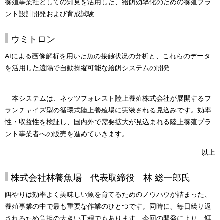
養殖事業社としての知見を活用した、給餌効率化のための養殖プラ
ント設計開発および育成試験
ウミトロン
AIによる画像解析を用いた魚の接触状況の分析と、これらのデータ
を活用した遠隔で自動操縦可能な給餌システムの開発
本システムは、ネッツフォレスト陸上養殖株式会社が展開するフ
ランチャイズ型の循環式陸上養殖場に実装される見込みです。効率
性・収益性を検証し、国内外で需要拡大が見込まれる陸上養殖プラ
ント事業者への販売を進めていきます。
以上
株式会社林養魚場 代表取締役 林 総一郎氏
餌やりは効率よく美味しい魚を育てるためのノウハウが詰まった、
養殖事業の中で最も重要な作業のひとつです。同時に、毎日繰り返
されるため負担の大きい工程でもあります。今回の開発により、餌