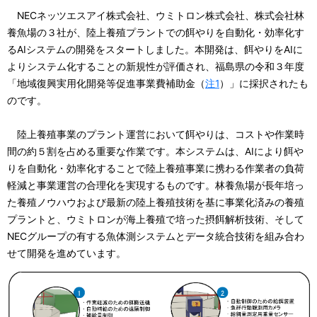
ル
NECネッツエスアイ株式会社、ウミトロン株式会社、株式会社林
ナ
養魚場の３社が、陸上養殖プラントでの餌やりを自動化・効率化す
るAIシステムの開発をスタートしました。本開発は、餌やりをAIに
ビ
よりシステム化することの新規性が評価され、福島県の令和３年度
ゲ
「地域復興実用化開発等促進事業費補助金（
注1
）」に採択されたも
のです。
ー
シ
陸上養殖事業のプラント運営において餌やりは、コストや作業時
間の約５割を占める重要な作業です。本システムは、AIにより餌や
ョ
りを自動化・効率化することで陸上養殖事業に携わる作業者の負荷
ン
軽減と事業運営の合理化を実現するものです。林養魚場が長年培っ
た養殖ノウハウおよび最新の陸上養殖技術を基に事業化済みの養殖
プラントと、ウミトロンが海上養殖で培った摂餌解析技術、そして
NECグループの有する魚体測システムとデータ統合技術を組み合わ
せて開発を進めています。