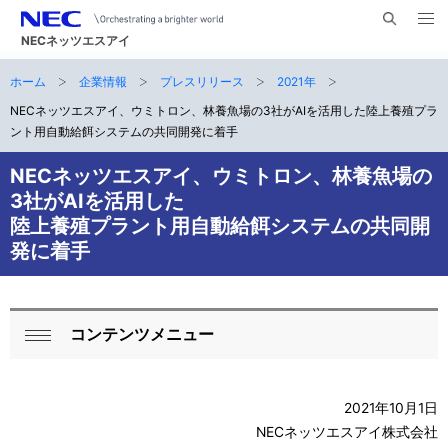
メ
サ
ニ
NECネッツエスアイ
イ
ュ
ー
ト
ホーム
企業情報
プレスリリース
2021年
サ
を
ナ
開
内
く
NECネッツエスアイ、ウミトロン、林養魚場の3社がAIを活用した陸上養殖プラ
ビ
イ
検
ント用自動給餌システムの共同開発に着手
索
ゲ
ト
NECネッツエスアイ、ウミトロン、林養魚場の
ー
内
3社がAIを活用した
シ
陸上養殖プラント用自動給餌システムの共同開
の
ョ
発に着手
現
ン
在
コンテンツメニュー
ロ
位
閉
ー
置
じ
る
2021年10月1日
カ
NECネッツエスアイ株式会社