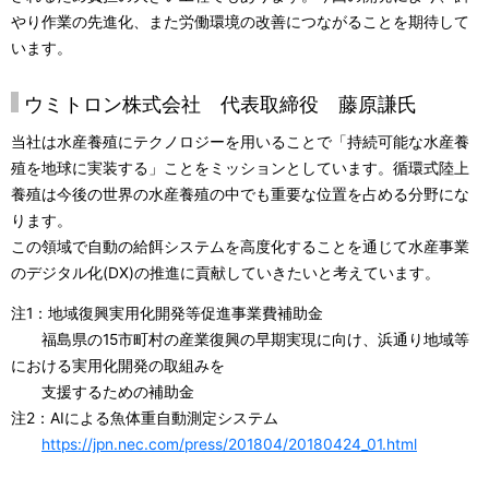
やり作業の先進化、また労働環境の改善につながることを期待して
います。
ウミトロン株式会社 代表取締役 藤原謙氏
当社は水産養殖にテクノロジーを用いることで「持続可能な水産養
殖を地球に実装する」ことをミッションとしています。循環式陸上
養殖は今後の世界の水産養殖の中でも重要な位置を占める分野にな
ります。
この領域で自動の給餌システムを高度化することを通じて水産事業
のデジタル化(DX)の推進に貢献していきたいと考えています。
注1：地域復興実用化開発等促進事業費補助金
福島県の15市町村の産業復興の早期実現に向け、浜通り地域等
における実用化開発の取組みを
支援するための補助金
注2：AIによる魚体重自動測定システム
https://jpn.nec.com/press/201804/20180424_01.html