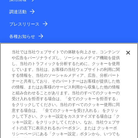
調達活動
プレスリリース
各種お知らせ
IR情報
当社では当社ウェブサイトでの体験を向上させ、コンテンツ
や広告をパーソナライズし、ソーシャルメディア機能を提供
し、当社のトラフィックを分析するために、クッキーを使用
しています。当社は、お客様の当社ウェブサイトの利用に関
する情報を、当社のソーシャルメディア、広告、分析パート
ナーと共有しており、そのパートナーはお客様が提供した他
の情報、またはお客様のサービス利用から収集した他の情報
と組み合わせることがあります。当社のすべてのクッキーの
電子公告
受け入れを拒否する場合は、「全てのクッキーを拒否する」
をクリックしてください。当社のすべてのクッキー使用に同
ご利用条件
意する場合は、 「全てのクッキーを受け入れる」 をクリッ
クして下さい。クッキー設定をカスタマイズする場合は「ク
ッキー設定」をクリックしてください。なお、当社ウェブサ
個人情報保護
イトの左下に表示されるホバーボタン、または クッキーポ
リシーページにある「クッキー設定」ボタンから、いつでも
Cookie ポリシー