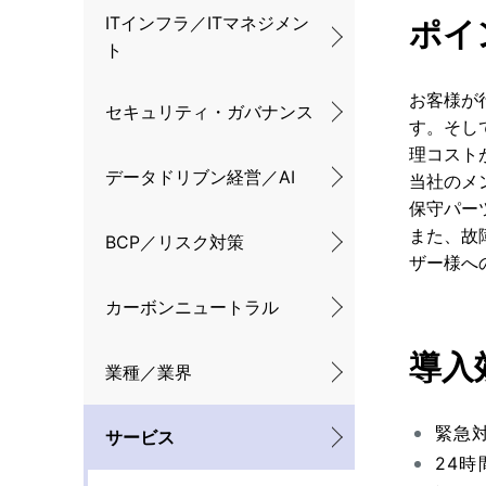
ナ
ITインフラ／ITマネジメン
ポイ
ト
ビ
ゲ
お客様が
セキュリティ・ガバナンス
す。そし
ー
理コスト
データドリブン経営／AI
当社のメ
シ
保守パー
ョ
また、故
BCP／リスク対策
ザー様へ
ン
カーボンニュートラル
導入
業種／業界
緊急
サービス
24