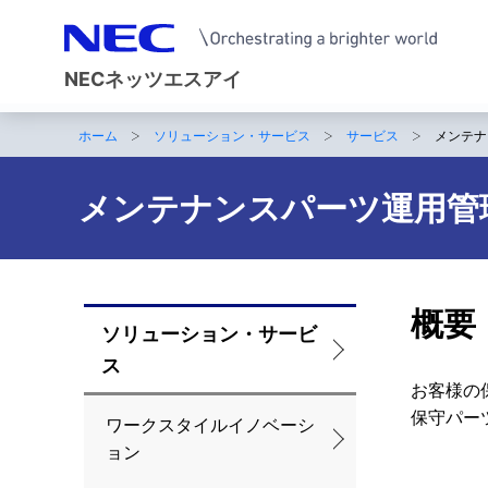
NECネッツエスアイ
ホーム
ソリューション・サービス
サービス
メンテナ
サ
イ
メンテナンスパーツ運用管
ト
内
の
概要
ソリューション・サービ
ロ
現
ス
ー
在
お客様の
保守パー
カ
ワークスタイルイノベーシ
位
ョン
ル
置