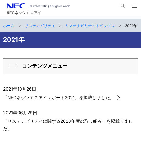
メ
サ
ニ
NECネッツエスアイ
イ
ュ
ー
ト
ホーム
サステナビリティ
サステナビリティトピックス
2021年
サ
を
ナ
開
内
く
ビ
イ
2021年
検
索
ゲ
ト
ー
内
コンテンツメニュー
シ
ロ
閉
の
ョ
ー
じ
現
ン
る
2021年10月26日
カ
在
「NECネッツエスアイレポート2021」を掲載しました。
ル
位
2021年06月29日
ナ
置
「サステナビリティに関する2020年度の取り組み」を掲載しまし
ビ
た。
ゲ