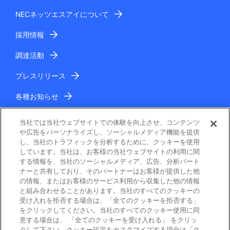
NECネッツエスアイについて
採用情報
調達活動
プレスリリース
各種お知らせ
IR情報
当社では当社ウェブサイトでの体験を向上させ、コンテンツ
や広告をパーソナライズし、ソーシャルメディア機能を提供
し、当社のトラフィックを分析するために、クッキーを使用
しています。当社は、お客様の当社ウェブサイトの利用に関
する情報を、当社のソーシャルメディア、広告、分析パート
ナーと共有しており、そのパートナーはお客様が提供した他
の情報、またはお客様のサービス利用から収集した他の情報
と組み合わせることがあります。当社のすべてのクッキーの
電子公告
受け入れを拒否する場合は、「全てのクッキーを拒否する」
をクリックしてください。当社のすべてのクッキー使用に同
ご利用条件
意する場合は、 「全てのクッキーを受け入れる」 をクリッ
クして下さい。クッキー設定をカスタマイズする場合は「ク