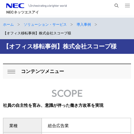
メ
サ
ニ
NECネッツエスアイ
イ
ュ
ー
ト
ホーム
ソリューション・サービス
導入事例
サ
を
ナ
開
内
く
【オフィス移転事例】株式会社スコープ様
ビ
イ
検
索
ゲ
【オフィス移転事例】株式会社スコープ様
ト
ー
内
シ
の
コンテンツメニュー
ョ
ロ
閉
現
ン
ー
じ
在
る
カ
位
社員の自主性を育み、意識が伴った働き方改革を実現
ル
置
ナ
業種
総合広告業
ビ