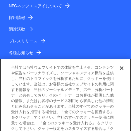
NECネッツエスアイについて
採用情報
調達活動
プレスリリース
各種お知らせ
IR情報
当社では当社ウェブサイトでの体験を向上させ、コンテンツ
や広告をパーソナライズし、ソーシャルメディア機能を提供
し、当社のトラフィックを分析するために、クッキーを使用
しています。当社は、お客様の当社ウェブサイトの利用に関
する情報を、当社のソーシャルメディア、広告、分析パート
ナーと共有しており、そのパートナーはお客様が提供した他
の情報、またはお客様のサービス利用から収集した他の情報
と組み合わせることがあります。当社のすべてのクッキーの
電子公告
受け入れを拒否する場合は、「全てのクッキーを拒否する」
をクリックしてください。当社のすべてのクッキー使用に同
ご利用条件
意する場合は、 「全てのクッキーを受け入れる」 をクリッ
クして下さい。クッキー設定をカスタマイズする場合は「ク