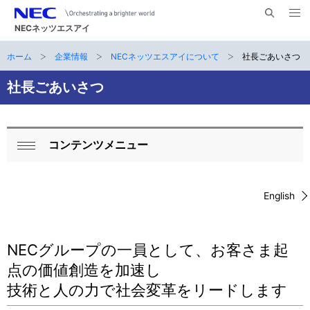
メ
サ
ニ
NECネッツエスアイ
イ
ュ
ー
ト
ホーム
企業情報
NECネッツエスアイについて
社長ごあいさつ
サ
を
ナ
開
内
く
ビ
イ
社長ごあいさつ
検
索
ゲ
ト
ー
内
コンテンツメニュー
シ
ロ
閉
の
ョ
ー
じ
現
ン
る
English
カ
在
ル
位
NECグループの一員として、お客さま起
ナ
置
点の価値創造を加速し
ビ
技術と人の力で社会変革をリードします
ゲ