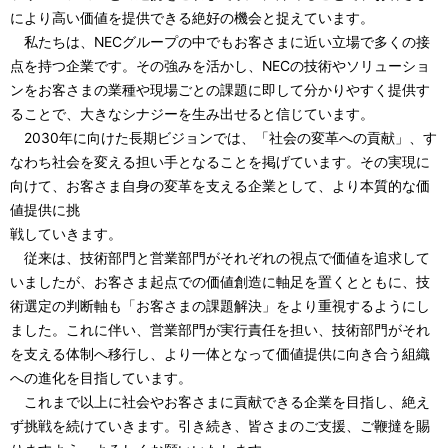
により高い価値を提供できる絶好の機会と捉えています。
私たちは、NECグループの中でもお客さまに近い立場で多くの接
点を持つ企業です。その強みを活かし、NECの技術やソリューショ
ンをお客さまの業種や現場ごとの課題に即して分かりやすく提供す
ることで、大きなシナジーを生み出せると信じています。
2030年に向けた長期ビジョンでは、「社会の変革への貢献」、す
なわち社会を変える担い手となることを掲げています。その実現に
向けて、お客さま自身の変革を支える企業として、より本質的な価
値提供に挑
戦していきます。
従来は、技術部門と営業部門がそれぞれの視点で価値を追求して
いましたが、お客さま起点での価値創造に軸足を置くとともに、技
術選定の判断軸も「お客さまの課題解決」をより重視するようにし
ました。これに伴い、営業部門が実行責任を担い、技術部門がそれ
を支える体制へ移行し、より一体となって価値提供に向き合う組織
への進化を目指しています。
これまで以上に社会やお客さまに貢献できる企業を目指し、絶え
ず挑戦を続けていきます。引き続き、皆さまのご支援、ご鞭撻を賜