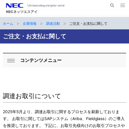
メ
サ
ニ
NECネッツエスアイ
イ
ュ
ー
ト
ホーム
企業情報
調達活動
ご注文・お支払に関して
サ
を
ナ
開
内
く
ビ
イ
ご注文・お支払に関して
検
索
ゲ
ト
ー
内
コンテンツメニュー
シ
ロ
閉
の
ョ
ー
じ
現
ン
る
カ
在
ル
調達お取引について
位
ナ
置
2025年5月より、調達お取引に関するプロセスを刷新しておりま
ビ
す。 お取引に関してはSAPシステム（Ariba、Fieldglass）のご導入
を推奨しております。 下記に、お取引先様向けのお取引プロセスや
ゲ