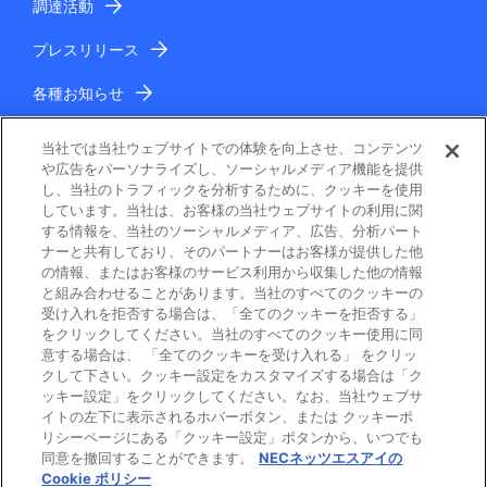
調達活動
プレスリリース
各種お知らせ
IR情報
当社では当社ウェブサイトでの体験を向上させ、コンテンツ
や広告をパーソナライズし、ソーシャルメディア機能を提供
し、当社のトラフィックを分析するために、クッキーを使用
しています。当社は、お客様の当社ウェブサイトの利用に関
する情報を、当社のソーシャルメディア、広告、分析パート
ナーと共有しており、そのパートナーはお客様が提供した他
の情報、またはお客様のサービス利用から収集した他の情報
と組み合わせることがあります。当社のすべてのクッキーの
電子公告
受け入れを拒否する場合は、「全てのクッキーを拒否する」
をクリックしてください。当社のすべてのクッキー使用に同
ご利用条件
意する場合は、 「全てのクッキーを受け入れる」 をクリッ
クして下さい。クッキー設定をカスタマイズする場合は「ク
ッキー設定」をクリックしてください。なお、当社ウェブサ
個人情報保護
イトの左下に表示されるホバーボタン、または クッキーポ
リシーページにある「クッキー設定」ボタンから、いつでも
Cookie ポリシー
同意を撤回することができます。
NECネッツエスアイの
Cookie ポリシー