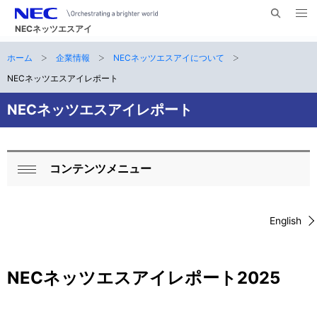
メ
サ
ニ
NECネッツエスアイ
イ
ュ
ー
ト
ホーム
企業情報
NECネッツエスアイについて
サ
を
ナ
開
内
く
NECネッツエスアイレポート
ビ
イ
検
索
ゲ
NECネッツエスアイレポート
ト
ー
内
シ
の
コンテンツメニュー
ョ
ロ
閉
現
ン
ー
じ
在
る
English
カ
位
ル
置
NECネッツエスアイレポート2025
ナ
ビ