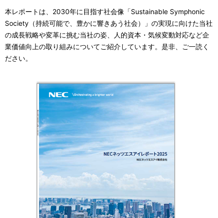
ゲ
本レポートは、2030年に目指す社会像「Sustainable Symphonic
Society（持続可能で、豊かに響きあう社会）」の実現に向けた当社
ー
の成長戦略や変革に挑む当社の姿、人的資本・気候変動対応など企
シ
業価値向上の取り組みについてご紹介しています。是非、ご一読く
ださい。
ョ
ン