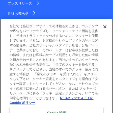
プレスリリース
各種お知らせ
IR情報
当社では当社ウェブサイトでの体験を向上させ、コンテンツ
や広告をパーソナライズし、ソーシャルメディア機能を提供
し、当社のトラフィックを分析するために、クッキーを使用
しています。当社は、お客様の当社ウェブサイトの利用に関
する情報を、当社のソーシャルメディア、広告、分析パート
ナーと共有しており、そのパートナーはお客様が提供した他
の情報、またはお客様のサービス利用から収集した他の情報
と組み合わせることがあります。当社のすべてのクッキーの
電子公告
受け入れを拒否する場合は、「全てのクッキーを拒否する」
をクリックしてください。当社のすべてのクッキー使用に同
ご利用条件
意する場合は、 「全てのクッキーを受け入れる」 をクリッ
クして下さい。クッキー設定をカスタマイズする場合は「ク
ッキー設定」をクリックしてください。なお、当社ウェブサ
個人情報保護
イトの左下に表示されるホバーボタン、または クッキーポ
リシーページにある「クッキー設定」ボタンから、いつでも
Cookie ポリシー
同意を撤回することができます。
NECネッツエスアイの
Cookie ポリシー
プライバシーマーク
Cookie 設定