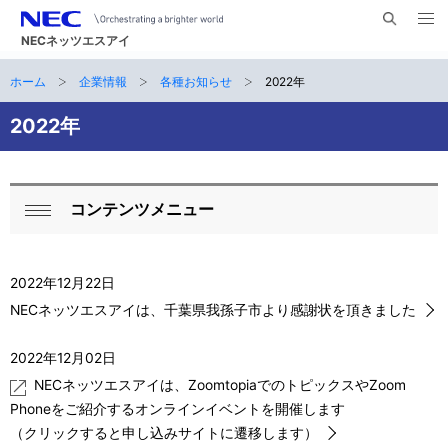
メ
サ
ニ
NECネッツエスアイ
イ
ュ
ー
ト
ホーム
企業情報
各種お知らせ
2022年
サ
を
ナ
開
内
く
ビ
イ
2022年
検
索
ゲ
ト
ー
内
コンテンツメニュー
シ
ロ
閉
の
ョ
ー
じ
現
ン
る
2022年12月22日
カ
在
NECネッツエスアイは、千葉県我孫子市より感謝状を頂きました
ル
位
2022年12月02日
ナ
置
NECネッツエスアイは、ZoomtopiaでのトピックスやZoom
ビ
Phoneをご紹介するオンラインイベントを開催します
（クリックすると申し込みサイトに遷移します）
ゲ