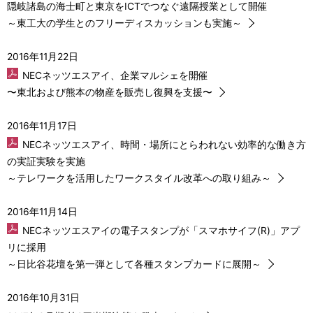
隠岐諸島の海士町と東京をICTでつなぐ遠隔授業として開催
ー
～東工大の学生とのフリーディスカッションも実施～
シ
2016年11月22日
ョ
NECネッツエスアイ、企業マルシェを開催
〜東北および熊本の物産を販売し復興を⽀援〜
ン
2016年11月17日
NECネッツエスアイ、時間・場所にとらわれない効率的な働き方
の実証実験を実施
～テレワークを活用したワークスタイル改革への取り組み～
2016年11月14日
NECネッツエスアイの電子スタンプが「スマホサイフ(R)」アプ
リに採用
～日比谷花壇を第一弾として各種スタンプカードに展開～
2016年10月31日