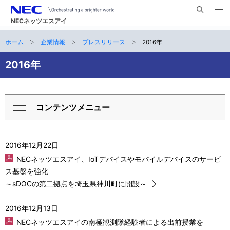
メ
サ
ニ
NECネッツエスアイ
イ
ュ
ー
ト
ホーム
企業情報
プレスリリース
2016年
サ
を
ナ
開
内
く
ビ
イ
2016年
検
索
ゲ
ト
ー
内
コンテンツメニュー
シ
ロ
閉
の
ョ
ー
じ
現
ン
る
2016年12月22日
カ
在
NECネッツエスアイ、IoTデバイスやモバイルデバイスのサービ
ル
ス基盤を強化
位
～sDOCの第二拠点を埼玉県神川町に開設～
ナ
置
ビ
2016年12月13日
NECネッツエスアイの南極観測隊経験者による出前授業を
ゲ