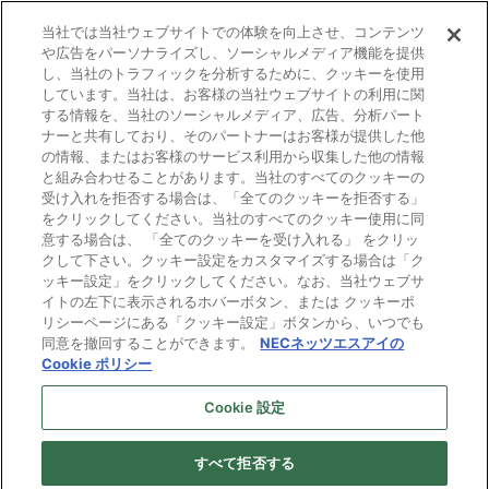
IR情報
当社では当社ウェブサイトでの体験を向上させ、コンテンツ
や広告をパーソナライズし、ソーシャルメディア機能を提供
し、当社のトラフィックを分析するために、クッキーを使用
しています。当社は、お客様の当社ウェブサイトの利用に関
する情報を、当社のソーシャルメディア、広告、分析パート
ナーと共有しており、そのパートナーはお客様が提供した他
の情報、またはお客様のサービス利用から収集した他の情報
と組み合わせることがあります。当社のすべてのクッキーの
電子公告
受け入れを拒否する場合は、「全てのクッキーを拒否する」
をクリックしてください。当社のすべてのクッキー使用に同
ご利用条件
意する場合は、 「全てのクッキーを受け入れる」 をクリッ
クして下さい。クッキー設定をカスタマイズする場合は「ク
ッキー設定」をクリックしてください。なお、当社ウェブサ
個人情報保護
イトの左下に表示されるホバーボタン、または クッキーポ
リシーページにある「クッキー設定」ボタンから、いつでも
Cookie ポリシー
同意を撤回することができます。
NECネッツエスアイの
Cookie ポリシー
プライバシーマーク
Cookie 設定
すべて拒否する
Copyright © NEC Networks & System Integration Corporation 1997-