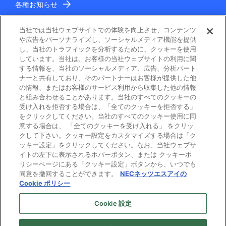
各種お知らせ
IR情報
当社では当社ウェブサイトでの体験を向上させ、コンテンツ
や広告をパーソナライズし、ソーシャルメディア機能を提供
し、当社のトラフィックを分析するために、クッキーを使用
しています。当社は、お客様の当社ウェブサイトの利用に関
する情報を、当社のソーシャルメディア、広告、分析パート
ナーと共有しており、そのパートナーはお客様が提供した他
の情報、またはお客様のサービス利用から収集した他の情報
と組み合わせることがあります。当社のすべてのクッキーの
電子公告
受け入れを拒否する場合は、「全てのクッキーを拒否する」
をクリックしてください。当社のすべてのクッキー使用に同
ご利用条件
意する場合は、 「全てのクッキーを受け入れる」 をクリッ
クして下さい。クッキー設定をカスタマイズする場合は「ク
ッキー設定」をクリックしてください。なお、当社ウェブサ
個人情報保護
イトの左下に表示されるホバーボタン、または クッキーポ
リシーページにある「クッキー設定」ボタンから、いつでも
Cookie ポリシー
同意を撤回することができます。
NECネッツエスアイの
Cookie ポリシー
プライバシーマーク
Cookie 設定