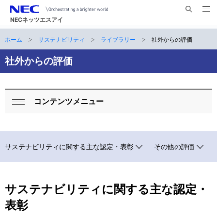
メ
サ
ニ
NECネッツエスアイ
イ
ュ
ー
ト
ホーム
サステナビリティ
ライブラリー
社外からの評価
サ
を
ナ
開
内
く
ビ
イ
社外からの評価
検
索
ゲ
ト
ー
内
コンテンツメニュー
シ
ロ
閉
の
ョ
ー
じ
現
ン
る
カ
サステナビリティに関する主な認定・表彰
その他の評価
在
ル
位
ナ
置
サステナビリティに関する主な認定・
ビ
表彰
ゲ