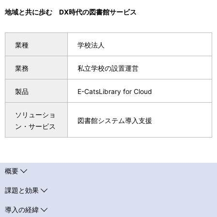
ゲ
地域と共に歩む DX時代の図書館サービス
ー
シ
業種
学校法人
ョ
業務
私立学校の設置運営
ン
製品
E-CatsLibrary for Cloud
ソリューショ
図書館システム導入支援
ン・サービス
概要
課題と効果
導入の経緯