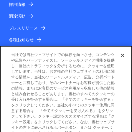
採用情報
調達活動
プレスリリース
各種お知らせ
IR情報
当社では当社ウェブサイトでの体験を向上させ、コンテンツ
や広告をパーソナライズし、ソーシャルメディア機能を提供
し、当社のトラフィックを分析するために、クッキーを使用
しています。当社は、お客様の当社ウェブサイトの利用に関
する情報を、当社のソーシャルメディア、広告、分析パート
ナーと共有しており、そのパートナーはお客様が提供した他
の情報、またはお客様のサービス利用から収集した他の情報
と組み合わせることがあります。当社のすべてのクッキーの
電子公告
受け入れを拒否する場合は、「全てのクッキーを拒否する」
をクリックしてください。当社のすべてのクッキー使用に同
ご利用条件
意する場合は、 「全てのクッキーを受け入れる」 をクリッ
クして下さい。クッキー設定をカスタマイズする場合は「ク
ッキー設定」をクリックしてください。なお、当社ウェブサ
個人情報保護
イトの左下に表示されるホバーボタン、または クッキーポ