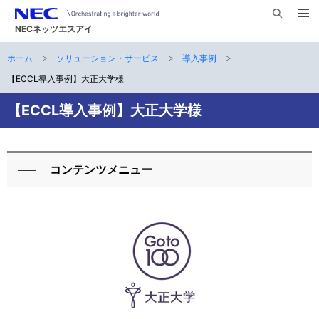
メ
サ
ニ
NECネッツエスアイ
イ
ュ
ー
ト
ホーム
ソリューション・サービス
導入事例
サ
を
ナ
開
内
く
【ECCL導入事例】大正大学様
ビ
イ
検
索
ゲ
【ECCL導入事例】大正大学様
ト
ー
内
シ
の
コンテンツメニュー
ョ
ロ
閉
現
ン
ー
じ
在
る
カ
位
ル
置
ナ
ビ