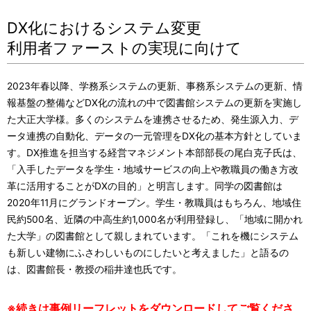
DX化におけるシステム変更
利用者ファーストの実現に向けて
2023年春以降、学務系システムの更新、事務系システムの更新、情
報基盤の整備などDX化の流れの中で図書館システムの更新を実施し
た大正大学様。多くのシステムを連携させるため、発生源入力、デ
ータ連携の自動化、データの一元管理をDX化の基本方針としていま
す。DX推進を担当する経営マネジメント本部部長の尾白克子氏は、
「入手したデータを学生・地域サービスの向上や教職員の働き方改
革に活用することがDXの目的」と明言します。同学の図書館は
2020年11月にグランドオープン。学生・教職員はもちろん、地域住
民約500名、近隣の中高生約1,000名が利用登録し、「地域に開かれ
た大学」の図書館として親しまれています。「これを機にシステム
も新しい建物にふさわしいものにしたいと考えました」と語るの
は、図書館長・教授の稲井達也氏です。
※続きは事例リーフレットをダウンロードしてご覧くださ