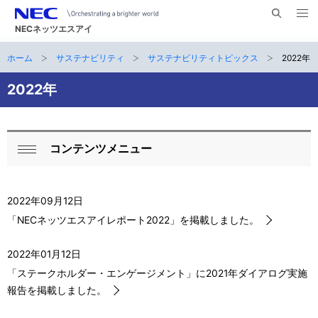
メ
サ
ニ
NECネッツエスアイ
イ
ュ
ー
ト
ホーム
サステナビリティ
サステナビリティトピックス
2022年
サ
を
ナ
開
内
く
ビ
イ
2022年
検
索
ゲ
ト
ー
内
コンテンツメニュー
シ
ロ
閉
の
ョ
ー
じ
現
ン
る
2022年09月12日
カ
在
「NECネッツエスアイレポート2022」を掲載しました。
ル
位
2022年01月12日
ナ
置
「ステークホルダー・エンゲージメント」に2021年ダイアログ実施
ビ
報告を掲載しました。
ゲ