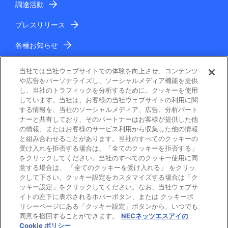
調達活動
プレスリリース
各種お知らせ
IR情報
当社では当社ウェブサイトでの体験を向上させ、コンテンツ
や広告をパーソナライズし、ソーシャルメディア機能を提供
し、当社のトラフィックを分析するために、クッキーを使用
しています。当社は、お客様の当社ウェブサイトの利用に関
する情報を、当社のソーシャルメディア、広告、分析パート
ナーと共有しており、そのパートナーはお客様が提供した他
の情報、またはお客様のサービス利用から収集した他の情報
と組み合わせることがあります。当社のすべてのクッキーの
電子公告
受け入れを拒否する場合は、「全てのクッキーを拒否する」
をクリックしてください。当社のすべてのクッキー使用に同
ご利用条件
意する場合は、 「全てのクッキーを受け入れる」 をクリッ
クして下さい。クッキー設定をカスタマイズする場合は「ク
ッキー設定」をクリックしてください。なお、当社ウェブサ
個人情報保護
イトの左下に表示されるホバーボタン、または クッキーポ
リシーページにある「クッキー設定」ボタンから、いつでも
Cookie ポリシー
同意を撤回することができます。
NECネッツエスアイの
Cookie ポリシー