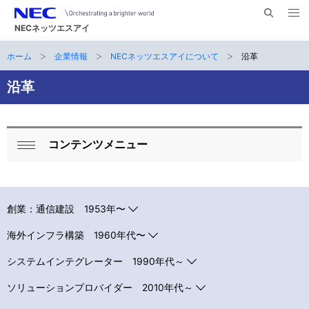
メ
サ
ニ
NECネッツエスアイ
イ
ュ
ー
ト
ホーム
企業情報
NECネッツエスアイについて
沿革
サ
を
ナ
開
内
く
ビ
イ
沿革
検
索
ゲ
ト
ー
内
コンテンツメニュー
シ
ロ
閉
の
ョ
ー
じ
現
ン
る
カ
創業：通信建設 1953年〜
在
ル
海外インフラ構築 1960年代〜
位
ナ
置
システムインテグレーター 1990年代～
ビ
ソリューションプロバイダー 2010年代～
ゲ