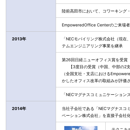
陸前高田市において、コワーキング
EmpoweredOffice Centerのご
2013年
「NECモバイリング株式会社（現在
テムエンジニアリング事業を継承
第26回日経ニューオフィス賞を受賞
【3度目の受賞（中国、中部の2支
（全国支社・支店におけるEmpower
かしたオフィス改革の取組みが評価
「NECマグナスコミュニケーション
2014年
当社子会社である「NECマグナスコ
ベーション株式会社」を直接子会社
テクニカ