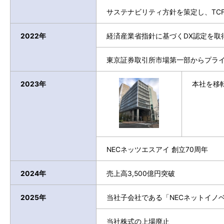
サステナビリティ方針を策定し、TC
2022年
経済産業省指針に基づくDX認定を取
東京証券取引所市場第一部からプラ
2023年
本社を移
NECネッツエスアイ 創立70周年
2024年
売上高3,500億円突破
2025年
当社子会社である「NECネットイノ
当社株式の上場廃止