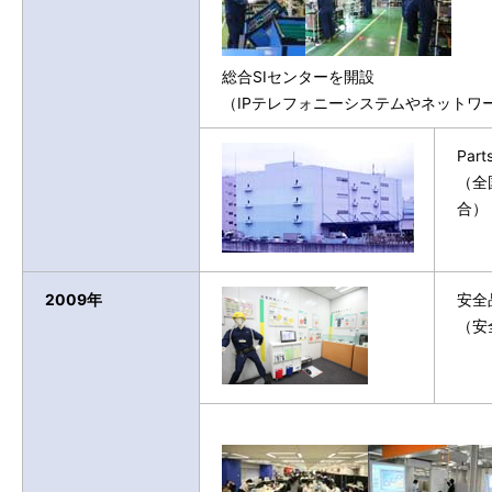
総合SIセンターを開設
（IPテレフォニーシステムやネットワー
Part
（全
合）
2009年
安全
（安