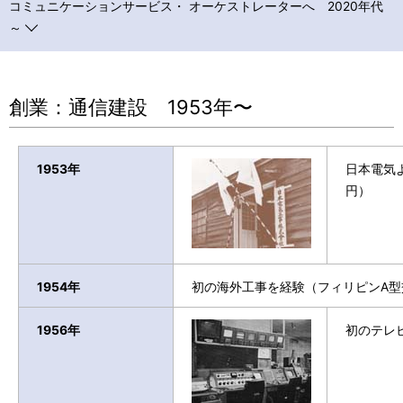
コミュニケーションサービス・ オーケストレーターへ 2020年代
ー
～
シ
ョ
創業：通信建設 1953年〜
ン
1953年
日本電気
円）
1954年
初の海外工事を経験（フィリピンA型
1956年
初のテレ