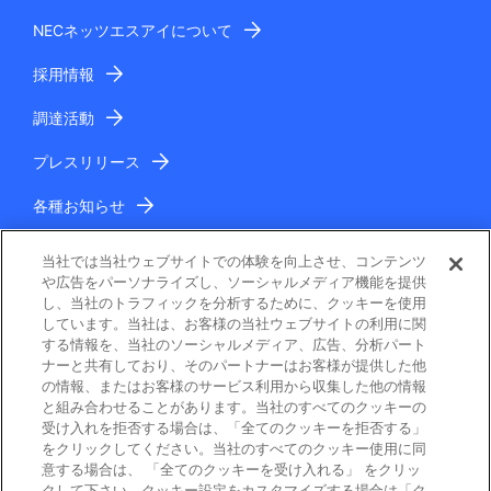
NECネッツエスアイについて
採用情報
調達活動
プレスリリース
各種お知らせ
IR情報
当社では当社ウェブサイトでの体験を向上させ、コンテンツ
や広告をパーソナライズし、ソーシャルメディア機能を提供
し、当社のトラフィックを分析するために、クッキーを使用
しています。当社は、お客様の当社ウェブサイトの利用に関
する情報を、当社のソーシャルメディア、広告、分析パート
ナーと共有しており、そのパートナーはお客様が提供した他
の情報、またはお客様のサービス利用から収集した他の情報
と組み合わせることがあります。当社のすべてのクッキーの
電子公告
受け入れを拒否する場合は、「全てのクッキーを拒否する」
をクリックしてください。当社のすべてのクッキー使用に同
ご利用条件
意する場合は、 「全てのクッキーを受け入れる」 をクリッ
クして下さい。クッキー設定をカスタマイズする場合は「ク