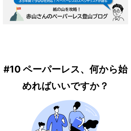
ナ
ビ
ゲ
ー
シ
ョ
ン
#10 ペーパーレス、何から始
めればいいですか？