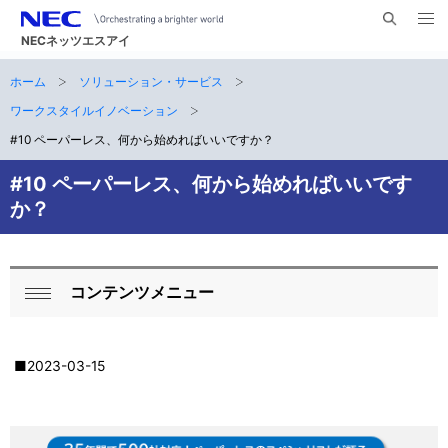
メ
サ
ニ
NECネッツエスアイ
イ
ュ
ー
ト
ホーム
ソリューション・サービス
サ
を
ナ
開
内
く
ワークスタイルイノベーション
ビ
イ
検
#10 ペーパーレス、何から始めればいいですか？
索
ゲ
ト
#10 ペーパーレス、何から始めればいいです
ー
内
か？
シ
の
ョ
現
ン
コンテンツメニュー
ロ
在
閉
ー
じ
位
る
■2023-03-15
カ
置
ル