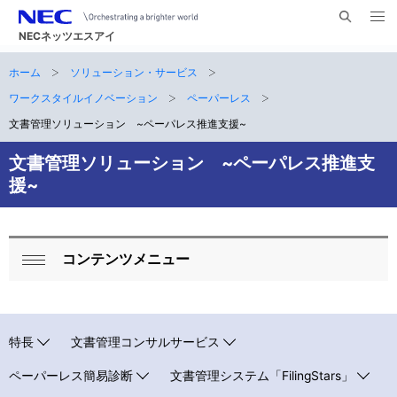
メ
サ
ニ
NECネッツエスアイ
イ
ュ
ー
ト
ホーム
ソリューション・サービス
サ
を
ナ
開
内
く
ワークスタイルイノベーション
ペーパーレス
ビ
イ
検
文書管理ソリューション ~ペーパレス推進支援~
索
ゲ
ト
文書管理ソリューション ~ペーパレス推進支
ー
内
援~
シ
の
ョ
現
ン
コンテンツメニュー
ロ
在
閉
ー
じ
位
る
カ
置
特長
文書管理コンサルサービス
ル
ペーパーレス簡易診断
文書管理システム「FilingStars」