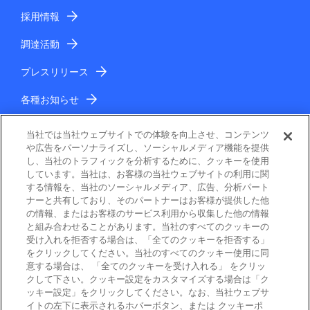
採用情報
調達活動
プレスリリース
各種お知らせ
IR情報
当社では当社ウェブサイトでの体験を向上させ、コンテンツ
や広告をパーソナライズし、ソーシャルメディア機能を提供
し、当社のトラフィックを分析するために、クッキーを使用
しています。当社は、お客様の当社ウェブサイトの利用に関
する情報を、当社のソーシャルメディア、広告、分析パート
ナーと共有しており、そのパートナーはお客様が提供した他
の情報、またはお客様のサービス利用から収集した他の情報
と組み合わせることがあります。当社のすべてのクッキーの
電子公告
受け入れを拒否する場合は、「全てのクッキーを拒否する」
をクリックしてください。当社のすべてのクッキー使用に同
ご利用条件
意する場合は、 「全てのクッキーを受け入れる」 をクリッ
クして下さい。クッキー設定をカスタマイズする場合は「ク
ッキー設定」をクリックしてください。なお、当社ウェブサ
個人情報保護
イトの左下に表示されるホバーボタン、または クッキーポ