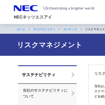
NECネッツエスアイ
ホーム
サステナビリティ
ガバナンス
リスクマネジメ
サ
イ
リスクマネジメント
ト
内
の
ロ
リス
サステナビリティ
現
ー
在
当社お
当社のサステナビリティに
カ
スクマ
位
ついて
どを紹
ル
置