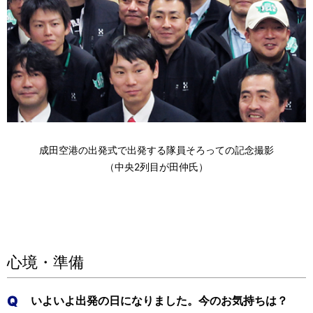
ビ
ゲ
ー
シ
ョ
成田空港の出発式で出発する隊員そろっての記念撮影
ン
（中央2列目が田仲氏）
心境・準備
Q
いよいよ出発の日になりました。今のお気持ちは？