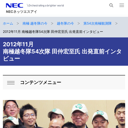
メ
サ
ニ
NECネッツエスアイ
イ
ュ
ー
ト
ホーム
南極 越冬隊の今
越冬隊の今
第54次南極観測隊
サ
を
ナ
開
内
く
2012年11月 南極越冬隊54次隊 田仲宏至氏 出発直前インタビュー
ビ
イ
検
索
ゲ
2012年11月
ト
南極越冬隊54次隊 田仲宏至氏 出発直前インタ
ー
内
ビュー
シ
の
ョ
現
ン
コンテンツメニュー
ロ
在
閉
ー
じ
位
る
カ
置
ル
ナ