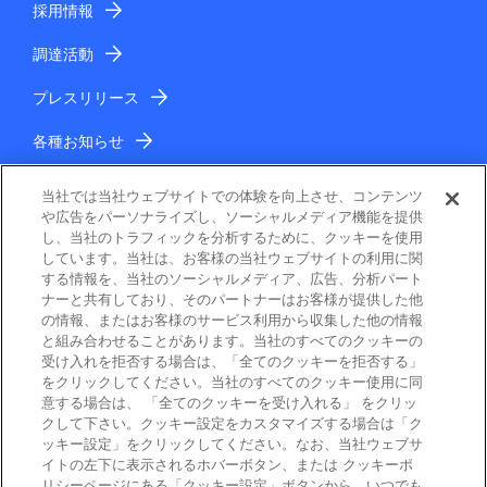
採用情報
調達活動
プレスリリース
各種お知らせ
IR情報
当社では当社ウェブサイトでの体験を向上させ、コンテンツ
や広告をパーソナライズし、ソーシャルメディア機能を提供
し、当社のトラフィックを分析するために、クッキーを使用
しています。当社は、お客様の当社ウェブサイトの利用に関
する情報を、当社のソーシャルメディア、広告、分析パート
ナーと共有しており、そのパートナーはお客様が提供した他
の情報、またはお客様のサービス利用から収集した他の情報
と組み合わせることがあります。当社のすべてのクッキーの
電子公告
受け入れを拒否する場合は、「全てのクッキーを拒否する」
をクリックしてください。当社のすべてのクッキー使用に同
ご利用条件
意する場合は、 「全てのクッキーを受け入れる」 をクリッ
クして下さい。クッキー設定をカスタマイズする場合は「ク
ッキー設定」をクリックしてください。なお、当社ウェブサ
個人情報保護
イトの左下に表示されるホバーボタン、または クッキーポ
リシーページにある「クッキー設定」ボタンから、いつでも