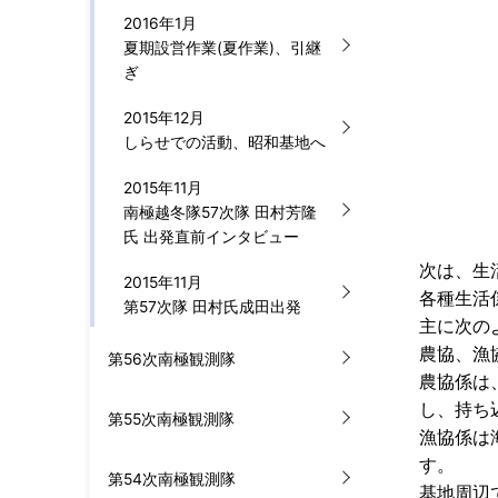
2016年1月
夏期設営作業(夏作業)、引継
ぎ
2015年12月
しらせでの活動、昭和基地へ
2015年11月
南極越冬隊57次隊 田村芳隆
氏 出発直前インタビュー
次は、生
2015年11月
各種生活
第57次隊 田村氏成田出発
主に次の
農協、漁
第56次南極観測隊
農協係は
し、持ち
第55次南極観測隊
漁協係は
す。
第54次南極観測隊
基地周辺