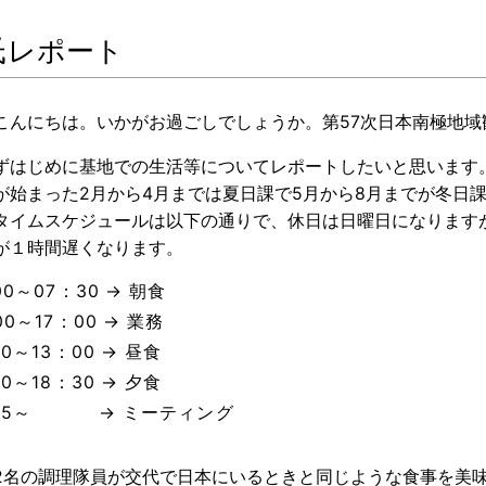
氏レポート
こんにちは。いかがお過ごしでしょうか。第57次日本南極地
ずはじめに基地での生活等についてレポートしたいと思います
が始まった2月から4月までは夏日課で5月から8月までが冬日
タイムスケジュールは以下の通りで、休日は日曜日になります
が１時間遅くなります。
00～07：30 → 朝食
00～17：00 → 業務
00～13：00 → 昼食
00～18：30 → 夕食
：45～ → ミーティング
2名の調理隊員が交代で日本にいるときと同じような食事を美