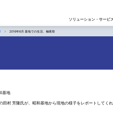
ナ
ビ
ソリューション・サービ
ゲ
隊
2016年6月 基地での生活、極夜祭
ー
シ
ョ
ン
和基地
隊の田村 芳隆氏が、昭和基地から現地の様子をレポートしてく