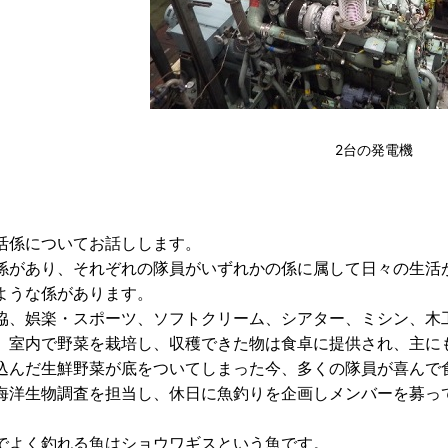
2台の発電機
活係についてお話しします。
係があり、それぞれの隊員がいずれかの係に属して日々の生活
ような係があります。
協、娯楽・スポーツ、ソフトクリーム、シアター、ミシン、木
、室内で野菜を栽培し、収穫できた物は食卓に提供され、主に
込んだ生鮮野菜が底をついてしまった今、多くの隊員が喜んで
海洋生物調査を担当し、休日に魚釣りを企画しメンバーを募っ
でよく釣れる魚はショウワギスという魚です。