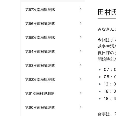
ル
第67次南極観測隊
田村
ナ
ビ
第66次南極観測隊
みなさん
ゲ
第65次南極観測隊
今回はま
ー
越冬生活
第64次南極観測隊
夏日課の
シ
開始時刻
ョ
第63次南極観測隊
07：
ン
08：
第62次南極観測隊
12：
18：
第61次南極観測隊
18
第60次南極観測隊
食事は、