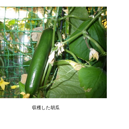
収穫した胡瓜