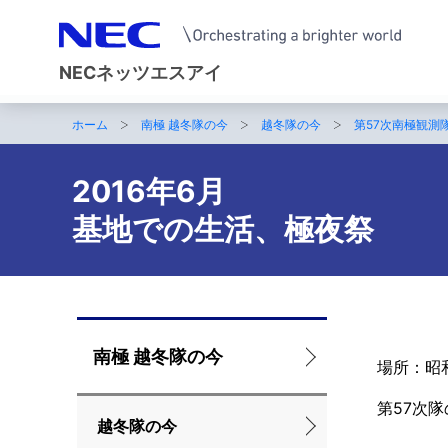
NECネッツエスアイ
ホーム
南極 越冬隊の今
越冬隊の今
第57次南極観測
サ
イ
2016年6月
ト
基地での生活、極夜祭
内
の
現
ロ
南極 越冬隊の今
在
場所：昭
ー
位
第57次
カ
越冬隊の今
置