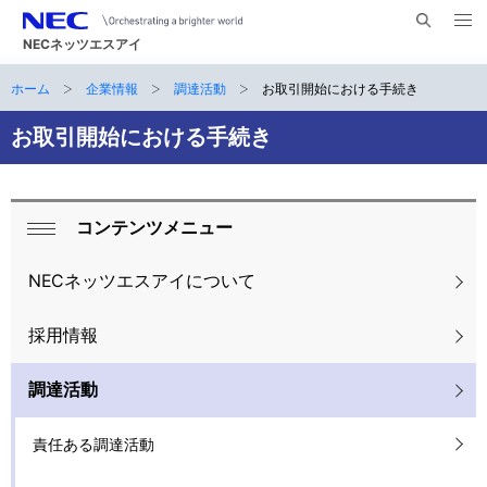
メ
サ
ニ
NECネッツエスアイ
イ
ュ
ー
ト
ホーム
企業情報
調達活動
お取引開始における手続き
サ
を
ナ
開
内
く
ビ
イ
お取引開始における手続き
検
索
ゲ
ト
ー
内
コンテンツメニュー
シ
ロ
閉
の
ョ
ー
じ
NECネッツエスアイについて
現
ン
る
カ
在
採用情報
ル
位
調達活動
ナ
置
ビ
責任ある調達活動
ゲ