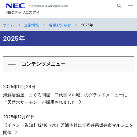
メ
サ
ニ
NECネッツエスアイ
イ
ュ
ー
ト
ホーム
企業情報
各種お知らせ
2025年
サ
を
ナ
開
内
く
ビ
イ
2025年
検
索
ゲ
ト
ー
内
コンテンツメニュー
シ
ロ
閉
の
ョ
ー
じ
現
ン
る
2025年12月26日
カ
在
海鮮居酒屋「まぐろ問屋 二代目マル城」のグランドメニューに
ル
「天然水サーモン」が採用されました
位
ナ
置
2025年12月01日
ビ
【イベント告知】12/10（水）芝浦本社にて福井県坂井市マルシェを
開催
ゲ