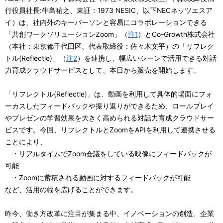
ナ
行役員社長:牛島祐之、東証：1973 NESIC、以下NECネッツエスア
イ）は、社内外のキーパーソンと容易にコラボレーションできる
ビ
「共創ワークソリューションZoom」（
注1
）とCo-Growth株式会社
ゲ
（本社：東京都千代田区、代表取締役：佐々木文平）の「リフレク
トル(Reflectle)」（
注2
）を連携し、幅広いシーンで活用できる対話
ー
力育成クラウドサービスとして、本日から販売を開始します。
シ
「リフレクトル(Reflectle)」は、動画を利用して具体的場面にフォ
ョ
ーカスしたフィードバックや振り返りができるため、ロールプレイ
ン
やプレゼンの学習効果を大きく高められる対話力育成クラウドサー
ビスです。今回、リフレクトルとZoomをAPIを利用して連携させる
ことにより、
・リアルタイムでZoom会議をしている映像にフィードバックが
可能
・Zoomに蓄積される動画に対するフィードバックが可能
など、活用の幅を広げることができます。
昨今、働き方改革に注目が集まる中、イノベーションの創造、企業