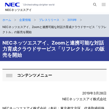
メ
サ
ニ
NECネッツエスアイ
イ
ュ
ー
ト
ホーム
企業情報
プレスリリース
2019年
サ
を
ナ
開
内
く
NECネッツエスアイ、Zoomと連携可能な対話力育成クラウドサービス「リフレ
ビ
イ
検
クトル」の販売を開始
索
ゲ
ト
NECネッツエスアイ、Zoomと連携可能な対話
ー
内
力育成クラウドサービス「リフレクトル」の販
シ
売を開始
の
ョ
現
ン
在
コンテンツメニュー
ロ
開
位
ー
く
置
2019年3月28日
カ
NECネッツエスアイ株式会社
ル
NECネッツエスアイ株式会社（本社：東京都文京区、代表取締役執