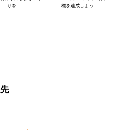
りを
標を達成しよう
せ先