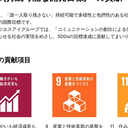
とは、「誰一人取り残さない」持続可能で多様性と包摂性のある社
7の国際目標です。
ッツエスアイグループでは、「コミュニケーションの創出によ
らせる社会の実現をめざし、SDGsの目標達成に貢献してまい
の貢献項目
きがいも経済成長も
9 産業と技術革新の基盤を
11 住