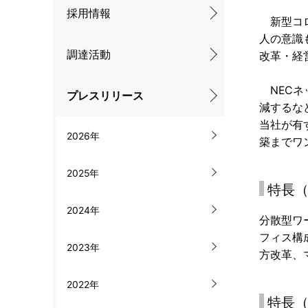
ナ
採用情報
新型コロ
ビ
人の意識
調達活動
改革・経
ゲ
ー
NECネ
プレスリリース
減するな
シ
当社が有
2026年
ョ
築までワ
ン
2025年
特長
2024年
分散型ワ
フィス構
2023年
方改革、
2022年
特長