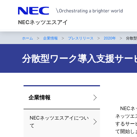
NECネッツエスアイ
ホーム
企業情報
プレスリリース
2020年
分散型
サ
イ
分散型ワーク導入支援サー
ト
内
の
ロ
企業情報
現
ー
NECネ
在
ネッツエ
NECネッツエスアイについ
カ
位
するサー
て
ル
て開始し
置