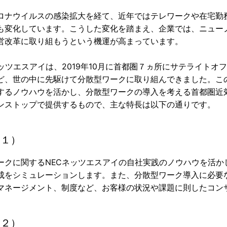
ナウイルスの感染拡大を経て、近年ではテレワークや在宅勤
も変化しています。こうした変化を踏まえ、企業では、ニュー
営改革に取り組もうという機運が高まっています。
ッツエスアイは、2019年10月に首都圏７ヵ所にサテライトオ
ど、世の中に先駆けて分散型ワークに取り組んできました。こ
するノウハウを活かし、分散型ワークの導入を考える首都圏近
ンストップで提供するもので、主な特長は以下の通りです。
（１）
ークに関するNECネッツエスアイの自社実践のノウハウを活
成をシミュレーションします。また、分散型ワーク導入に必要な
マネージメント、制度など、お客様の状況や課題に則したコン
（２）