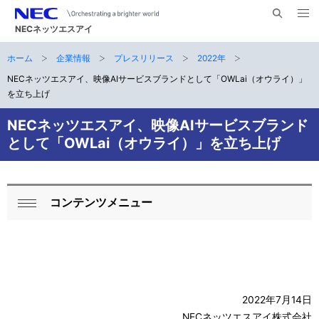
メ
サ
ニ
NECネッツエスアイ
イ
ュ
ー
ト
ホーム
企業情報
プレスリリース
2022年
サ
を
ナ
開
内
く
NECネッツエスアイ、映像AIサービスブランドとして「OWLai（オウライ）」
ビ
イ
検
を立ち上げ
索
ゲ
ト
NECネッツエスアイ、映像AIサービスブランド
ー
内
として「OWLai（オウライ）」を立ち上げ
シ
の
ョ
現
ン
コンテンツメニュー
ロ
閉
在
ー
じ
位
る
カ
置
ル
2022年7月14日
ナ
NECネッツエスアイ株式会社