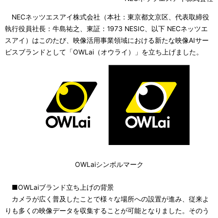
ビ
NECネッツエスアイ株式会社（本社：東京都文京区、代表取締役
執行役員社長：牛島祐之、東証：1973 NESIC、以下 NECネッツエ
ゲ
スアイ）はこのたび、映像活用事業領域における新たな映像AIサー
ー
ビスブランドとして「OWLai（オウライ）」を立ち上げました。
シ
ョ
ン
OWLaiシンボルマーク
■OWLaiブランド立ち上げの背景
カメラが広く普及したことで様々な場所への設置が進み、従来よ
りも多くの映像データを収集することが可能となりました。そのう