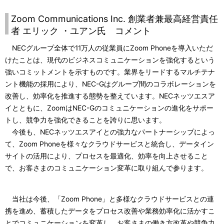
Zoom Communications Inc. 創業者兼最高経営責任
者 エリック ・ユアン氏 コメント
NECグループ全体で11万人の従業員にZoom Phoneを導入いただ
けたことは、現代のビジネスコミュニケーションを強化するという
強いコミットメントを示すものです。業界をリードするマルチテナ
ント機能の採用により、NEC-Gはグループ間のコラボレーションを
改善し、効率化を推進する態勢を整えています。NECネッツエスア
イとともに、ZoomはNEC-Gのコミュニケーションの進化をサポー
トし、競争力を強化できることを誇りに思います。
今後も、NECネッツエスアイとの強力なパートナーシップによっ
て、Zoom Phoneを様々なクラウドサービスと統合し、データイン
サイトの活用により、プロセスを最適化、効率を向上させること
で、お客さまのコミュニケーション変革に取り組んで参ります。
当社は今後、「Zoom Phone」と多様なクラウドサービスとの連
携を進め、蓄積したデータをプロセス改善や業務効率化に活かすこ
とでコミュニケーションを変革し、お客さまの働き方改革や競争力