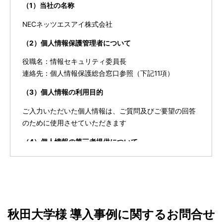
（1）当社の名称
NECネッツエスアイ株式会社
（2）個人情報保護管理者について
役職名：情報セキュリティ委員長
連絡先：個人情報保護総合窓口参照（下記11項）
（3）個人情報の利用目的
ご入力いただいた個人情報は、ご質問及びご要望の回答
のために使用させていただきます
（4）個人情報の第三者提供について
取得した個人情報をあらかじめご本人の同意を得ずに第
三者に提供することはありません
（5）個人情報の取り扱いの委託について
取得した個人情報の取扱いの全部または、一部を当社指
秋田大学様 導入事例に関するお問合せ
定の委託業者へ委託することがあります