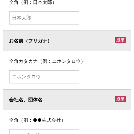
全角（例：日本太郎）
つ適切な措置を講じます
（9）個人情報提供の任意性について
個人情報はあくまでもお客様の任意に基づきご提出いた
だくものですが、一部であっても必須情報のご提出がな
必須
お名前（フリガナ）
い場合は、当社からの回答を得られない場合があります
（10）個人情報保護方針
全角カタカナ（例：ニホンタロウ）
当社ホームページの
個人情報保護方針
をご覧くださ
い。
（11）個人情報保護に関するお問い合わせ先
NECネッツエスアイ株式会社
必須
会社名、団体名
個人情報保護総合窓口
〒108-8515 東京都港区芝浦3-9-14
全角（例：●●株式会社）