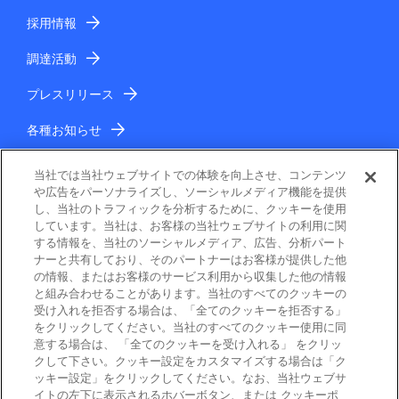
採用情報
調達活動
プレスリリース
各種お知らせ
IR情報
当社では当社ウェブサイトでの体験を向上させ、コンテンツ
や広告をパーソナライズし、ソーシャルメディア機能を提供
し、当社のトラフィックを分析するために、クッキーを使用
しています。当社は、お客様の当社ウェブサイトの利用に関
する情報を、当社のソーシャルメディア、広告、分析パート
ナーと共有しており、そのパートナーはお客様が提供した他
の情報、またはお客様のサービス利用から収集した他の情報
と組み合わせることがあります。当社のすべてのクッキーの
電子公告
受け入れを拒否する場合は、「全てのクッキーを拒否する」
をクリックしてください。当社のすべてのクッキー使用に同
ご利用条件
意する場合は、 「全てのクッキーを受け入れる」 をクリッ
クして下さい。クッキー設定をカスタマイズする場合は「ク
ッキー設定」をクリックしてください。なお、当社ウェブサ
個人情報保護
イトの左下に表示されるホバーボタン、または クッキーポ