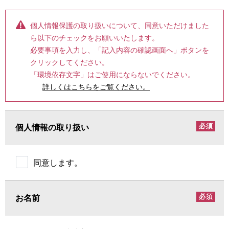
（6）保有個人データの開示等および問い合わせ窓口に
個人情報保護の取り扱いについて、同意いただけました
ついて
ら以下のチェックをお願いいたします。
必要事項を入力し、「記入内容の確認画面へ」ボタンを
ご本人からの求めにより、当部署の保有個人データの利
クリックしてください。
用目的の通知・開示・内容の訂正・追加または削除・利
「環境依存文字」はご使用にならないでください。
用の停止・消去および第三者への提供の停止（「開示
詳しくはこちらをご覧ください。
等」といいます）に応じます
開示等に応ずる窓口は、以下の「お問合せ先」をご覧下
さい
必須
個人情報の取り扱い
（7）本人が容易に認識できない方法による個人情報の取
得
同意します。
クッキー等を用いるなどして、本人が容易に認識できな
い方法による個人情報の取得を行うことがあります
（8）個人情報の安全管理措置について
必須
お名前
取得した個人情報については、漏洩、減失またはき損の
防止と是正、その他個人情報の安全管理のために必要か