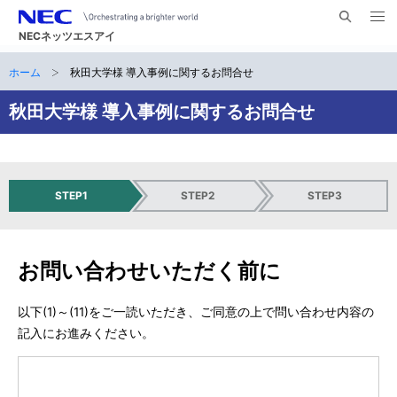
メ
サ
ニ
NECネッツエスアイ
イ
ュ
ー
ト
ホーム
秋田大学様 導入事例に関するお問合せ
サ
を
ナ
開
内
く
ビ
イ
秋田大学様 導入事例に関するお問合せ
検
索
ゲ
ト
ー
内
シ
お
入
送
STEP1
STEP2
STEP3
の
問
力
信
ョ
い
内
完
現
ン
合
容
了
お問い合わせいただく前に
わ
の
在
せ
確
位
入
認
以下(1)～(11)をご一読いただき、ご同意の上で問い合わせ内容の
力
記入にお進みください。
置