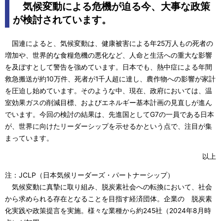
気候変動による危機が迫る今、大事な政策
が検討されています。
国連によると、気候変動は、健康被害による年25万人もの死者の
増加や、世界的な食糧危機の悪化など、人命と生活への重大な影響
を及ぼすとして警告を強めています。日本でも、熱中症による年間
救急搬送が約10万件、死者が1千人超に達し、農作物への影響が家計
を圧迫し始めています。そのような中、現在、政府においては、温
室効果ガスの削減目標、およびエネルギー基本計画の見直しが進ん
でいます。今回の検討の結果は、先進国としてG7の一員である日本
が、世界に向けたリーダーシップを示せるかという点で、注目が集
まっています。
以上
注：JCLP（日本気候リーダーズ・パートナーシップ）
気候変動に真摯に取り組み、脱炭素社会への転換において、社会
から求められる存在となることを目指す経済団体。企業の 脱炭素
化実践や政策提言を実施。様々な業種から約245社（2024年8月時