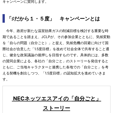
キャンペーンに賛同します。
ビ
ゲ
「♯だから１・５度」 キャンペーンとは
ー
今年、政府が新たな温室効果ガスの削減目標を検討する重要な時
シ
期であることを踏まえ、JCLPが、その参加企業とともに、気候変動
を「自らの問題（自分ごと）」と捉え、気候危機の回避に向けて国
ョ
際社会が合意した「1.5度目標」を改めて社会全体で共有すること通
ン
じ、健全な政策議論の後押しを目指すものです。具体的には、多数
の賛同企業による、各社の「自分ごと」のストーリーを発信すると
ともに、ご当地キャラクターと連携した各地での「自分ごと」を考
える契機を創出しつつ、「1.5度目標」の認知拡大を進めていきま
す。
NECネッツエスアイの「自分ごと」
ストーリー