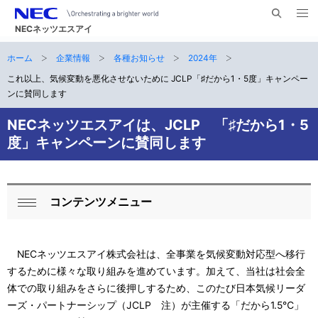
メ
サ
ニ
NECネッツエスアイ
イ
ュ
ー
ト
ホーム
企業情報
各種お知らせ
2024年
サ
を
ナ
開
内
く
これ以上、気候変動を悪化させないために JCLP「♯だから1・5度」キャンペー
ビ
イ
検
ンに賛同します
索
ゲ
ト
NECネッツエスアイは、JCLP 「♯だから1・5
ー
内
度」キャンペーンに賛同します
シ
の
ョ
現
ン
コンテンツメニュー
ロ
閉
在
ー
じ
位
る
NECネッツエスアイ株式会社は、全事業を気候変動対応型へ移行
カ
置
するために様々な取り組みを進めています。加えて、当社は社会全
ル
体での取り組みをさらに後押しするため、このたび日本気候リーダ
ーズ・パートナーシップ（JCLP 注）が主催する「だから1.5℃」
ナ