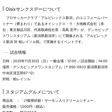
ビ
Oisixサンクスデーについて
ゲ
プロサッカークラブ「アルビレックス新潟」のユニフォームパー
ー
トナー（襟まわり）であるオイシックス・ラ・大地株式会社（本
シ
社：東京都品川区、代表取締役社長：高島 宏平）が、デンカビッグ
スワンスタジアム（新潟県新潟市）にて開催される「アルビレック
ョ
ス新潟 対 柏レイソル戦」で実施するイベントです。
ン
試合情報
日時：2025年11月30日（日）一般会場：12:00 ／試合開始：14:00
場所：デンカビッグスワンスタジアム（〒950-0933 新潟県新潟市
中央区清五郎67-12）
対戦：柏レイソル
スタジアムグルメについて
商品名 ：「J1復帰祈願！サーモン入りクリームシチュー」
販売価格：1,000円（税込）