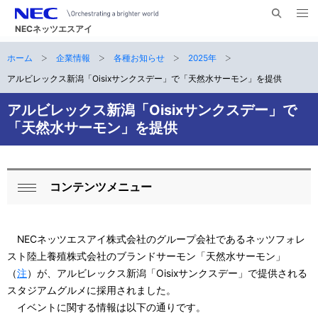
メ
サ
ニ
NECネッツエスアイ
イ
ュ
ー
ト
ホーム
企業情報
各種お知らせ
2025年
サ
を
ナ
開
内
く
アルビレックス新潟「Oisixサンクスデー」で「天然水サーモン」を提供
ビ
イ
検
索
ゲ
アルビレックス新潟「Oisixサンクスデー」で
ト
「天然水サーモン」を提供
ー
内
シ
の
ョ
コンテンツメニュー
現
ロ
ン
開
在
ー
く
NECネッツエスアイ株式会社のグループ会社であるネッツフォレ
位
カ
スト陸上養殖株式会社のブランドサーモン「天然水サーモン」
置
ル
（
注
）が、アルビレックス新潟「Oisixサンクスデー」で提供される
スタジアムグルメに採用されました。
ナ
イベントに関する情報は以下の通りです。