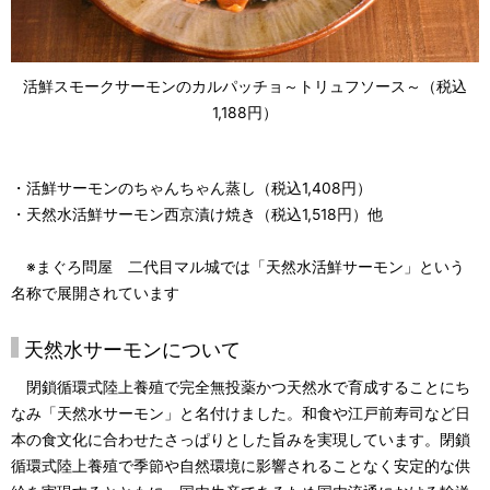
活鮮スモークサーモンのカルパッチョ～トリュフソース～（税込
1,188円）
・活鮮サーモンのちゃんちゃん蒸し（税込1,408円）
・天然水活鮮サーモン西京漬け焼き（税込1,518円）他
※まぐろ問屋 二代目マル城では「天然水活鮮サーモン」という
名称で展開されています
天然水サーモンについて
閉鎖循環式陸上養殖で完全無投薬かつ天然水で育成することにち
なみ「天然水サーモン」と名付けました。和食や江戸前寿司など日
本の食文化に合わせたさっぱりとした旨みを実現しています。閉鎖
循環式陸上養殖で季節や自然環境に影響されることなく安定的な供