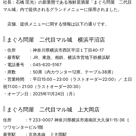
社長：石橋 匡光）の新業態である海鮮居酒屋「まぐろ問屋 二代目
ナ
マル城」内で提供されるグランドメニューに採用されました。
ビ
店舗、提供メニューに関する情報は以下の通りです。
ゲ
ー
まぐろ問屋 二代目マル城 横浜平沼店
シ
・住所 ：神奈川県横浜市西区平沼１丁目40-17
・最寄駅 ：JR、東急、相鉄、横浜市営地下鉄横浜駅
ョ
・電話番号 ：045-620-5167
ン
・席数 ：50席（内カウンター12席、テーブル38席）
・営業時間 ：平日15:00～23:00（ラストオーダー22:00）／ 土日
祝11:00～21:00（ラストオーダー20:30）
・オープン日：2025年11月24日（月）
まぐろ問屋 二代目マル城 上大岡店
住所 ：〒233-0007 神奈川県横浜市港南区大久保1-15-36 ミ
ツワセンタービル1階
最寄駅 ：京急本線 上大岡駅