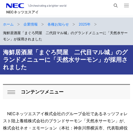
メ
サ
ニ
NECネッツエスアイ
イ
ュ
ー
ト
ホーム
企業情報
各種お知らせ
2025年
サ
を
ナ
開
内
く
海鮮居酒屋「まぐろ問屋 二代目マル城」のグランドメニューに「天然水サー
ビ
イ
検
モン」が採用されました
索
ゲ
ト
海鮮居酒屋「まぐろ問屋 二代目マル城」のグ
ー
内
ランドメニューに「天然水サーモン」が採用さ
シ
れました
の
ョ
現
ン
在
コンテンツメニュー
ロ
閉
位
ー
じ
置
る
NECネッツエスアイ株式会社のグループ会社であるネッツフォレ
カ
スト陸上養殖株式会社のブランドサーモン「天然水サーモン」が、
ル
株式会社ネオ・エモーション（本社：神奈川県横浜市、代表取締役