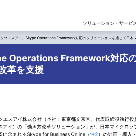
ナ
ビ
ソリューション・サービ
ゲ
ネッツエスアイ、Skype Operations Framework対応のソリューションを通じ
ー
シ
 Operations Framewo
ョ
改革を支援
ン
ツエスアイ株式会社（本社：東京都文京区、代表取締役執行役員社長
スアイ）の「働き方改革ソリューション」が、日本マイクロソ
365に含まれるSkype for Business Online（
注2
）の計画・導入