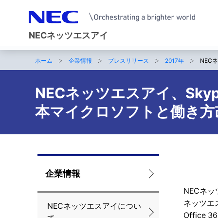
NECネッツエスアイ
ホーム
企業情報
プレスリリース
2017年
NEC
サ
イ
NECネッツエスアイ、Skype
ト
本マイクロソフトと働き方
内
の
現
ロ
企業情報
在
ー
NECネッ
位
ネッツエ
NECネッツエスアイについ
カ
置
Office 