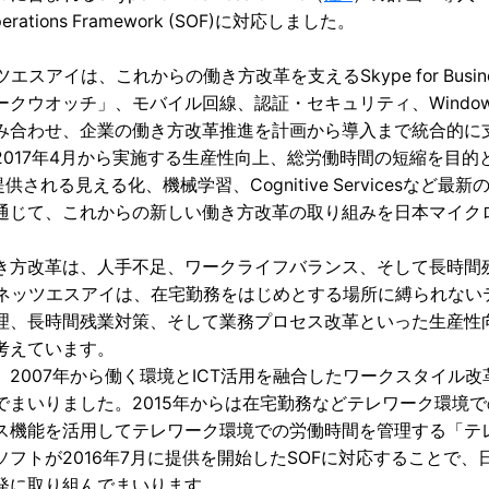
perations Framework (SOF)に対応しました。
ツエスアイは、これからの働き方改革を支えるSkype for Busi
クウオッチ」、モバイル回線、認証・セキュリティ、Windows 
み合わせ、企業の働き方改革推進を計画から導入まで統合的に
017年4月から実施する生産性向上、総労働時間の短縮を目的とした社内
で提供される見える化、機械学習、Cognitive Services
通じて、これからの新しい働き方改革の取り組みを日本マイク
き方改革は、人手不足、ワークライフバランス、そして長時間
Cネッツエスアイは、在宅勤務をはじめとする場所に縛られな
理、長時間残業対策、そして業務プロセス改革といった生産性
考えています。
2007年から働く環境とICT活用を融合したワークスタイル改革ソリ
まいりました。2015年からは在宅勤務などテレワーク環境での社内実
ス機能を活用してテレワーク環境での労働時間を管理する「テ
ソフトが2016年7月に提供を開始したSOFに対応することで
発に取り組んでまいります。