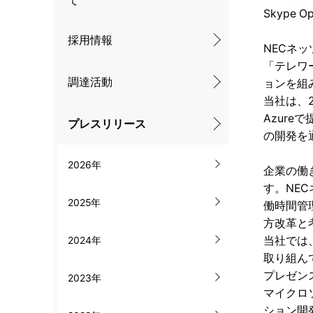
て
ル
Skype O
ナ
採用情報
NECネッ
ビ
「テレワー
調達活動
ョンを組
ゲ
当社は、2
ー
Azure
プレスリリース
の開発を
シ
2026年
ョ
企業の働
す。NE
ン
2025年
働時間管
方改革と
当社では、
2024年
取り組んで
プレゼン
2023年
マイクロ
ション開