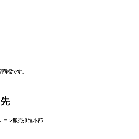
録商標です。
せ先
ション販売推進本部