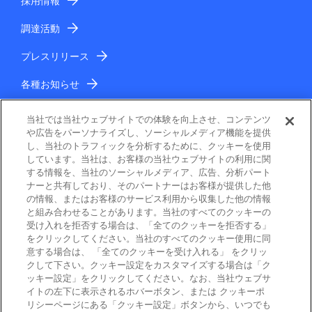
採用情報
調達活動
プレスリリース
各種お知らせ
IR情報
当社では当社ウェブサイトでの体験を向上させ、コンテンツ
や広告をパーソナライズし、ソーシャルメディア機能を提供
し、当社のトラフィックを分析するために、クッキーを使用
しています。当社は、お客様の当社ウェブサイトの利用に関
する情報を、当社のソーシャルメディア、広告、分析パート
ナーと共有しており、そのパートナーはお客様が提供した他
の情報、またはお客様のサービス利用から収集した他の情報
と組み合わせることがあります。当社のすべてのクッキーの
電子公告
受け入れを拒否する場合は、「全てのクッキーを拒否する」
をクリックしてください。当社のすべてのクッキー使用に同
ご利用条件
意する場合は、 「全てのクッキーを受け入れる」 をクリッ
クして下さい。クッキー設定をカスタマイズする場合は「ク
ッキー設定」をクリックしてください。なお、当社ウェブサ
個人情報保護
イトの左下に表示されるホバーボタン、または クッキーポ
リシーページにある「クッキー設定」ボタンから、いつでも
Cookie ポリシー