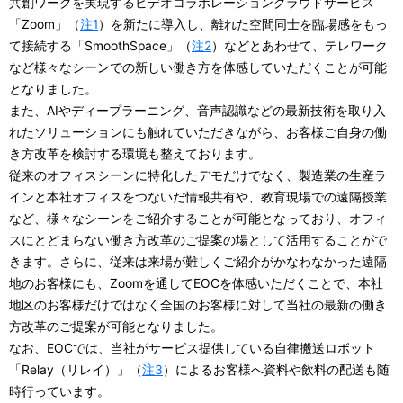
共創ワークを実現するビデオコラボレーションクラウドサービス
「Zoom」（
注1
）を新たに導入し、離れた空間同士を臨場感をもっ
て接続する「SmoothSpace」（
注2
）などとあわせて、テレワーク
など様々なシーンでの新しい働き方を体感していただくことが可能
となりました。
また、AIやディープラーニング、音声認識などの最新技術を取り入
れたソリューションにも触れていただきながら、お客様ご自身の働
き方改革を検討する環境も整えております。
従来のオフィスシーンに特化したデモだけでなく、製造業の生産ラ
インと本社オフィスをつないだ情報共有や、教育現場での遠隔授業
など、様々なシーンをご紹介することが可能となっており、オフィ
スにとどまらない働き方改革のご提案の場として活用することがで
きます。さらに、従来は来場が難しくご紹介がかなわなかった遠隔
地のお客様にも、Zoomを通してEOCを体感いただくことで、本社
地区のお客様だけではなく全国のお客様に対して当社の最新の働き
方改革のご提案が可能となりました。
なお、EOCでは、当社がサービス提供している自律搬送ロボット
「Relay（リレイ）」（
注3
）によるお客様へ資料や飲料の配送も随
時行っています。