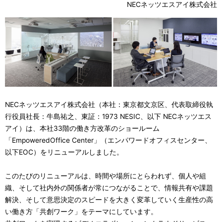
NECネッツエスアイ株式会社
ル
ナ
ビ
ゲ
ー
NECネッツエスアイ株式会社（本社：東京都文京区、代表取締役執
シ
行役員社長：牛島祐之、東証：1973 NESIC、以下 NECネッツエス
ョ
アイ）は、本社33階の働き方改革のショールーム
「EmpoweredOffice Center」（エンパワードオフィスセンター、
ン
以下EOC）をリニューアルしました。
このたびのリニューアルは、時間や場所にとらわれず、個人や組
織、そして社内外の関係者が常につながることで、情報共有や課題
解決、そして意思決定のスピードを大きく変革していく生産性の高
い働き方「共創ワーク」をテーマにしています。