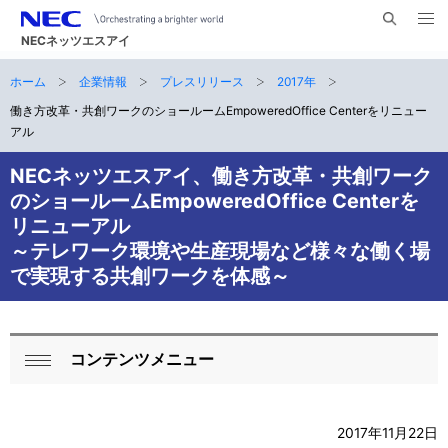
メ
サ
ニ
NECネッツエスアイ
イ
ュ
ー
ト
ホーム
企業情報
プレスリリース
2017年
サ
を
ナ
開
内
く
働き方改革・共創ワークのショールームEmpoweredOffice Centerをリニュー
ビ
イ
検
アル
索
ゲ
ト
NECネッツエスアイ、働き方改革・共創ワーク
ー
内
のショールームEmpoweredOffice Centerを
シ
リニューアル
の
ョ
～テレワーク環境や生産現場など様々な働く場
現
で実現する共創ワークを体感～
ン
在
位
コンテンツメニュー
ロ
閉
置
ー
じ
る
2017年11月22日
カ