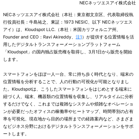
NECネッツエスアイ株式会社
ル
NECネッツエスアイ株式会社（本社：東京都文京区、代表取締役執
ナ
行役員社長：牛島祐之、東証：1973 NESIC、以下 NECネッツエス
アイ）は、Kloudspot LLC.（本社：米国カリフォルニア州、
ビ
Founder and CEO：Ravi Akireddy、
注1
）が提供する位置情報を活
ゲ
用したデジタルトランスフォーメーションプラットフォーム
「Kloudspot」の国内独占販売権を取得し、3月1日から販売を開始
ー
します。
シ
スマートフォンをほぼ一人一台、常に持ち歩く時代となり、端末の
ョ
位置情報を分析することで、人の行動の可視化が可能となりまし
ン
た。Kloudspotは、こうしたスマートフォンをはじめとする端末に
紐づく人、端末、機器類の位置情報を収集し、リアルタイムに分析
するだけでなく、これまでは複雑なシステムや煩雑なオペレーショ
ンが必要だったオフィスの稼働率やヒートマップ、時間帯別の占有
率を可視化、現在地から目的の場所までの経路案内など、さまざま
なビジネス分野におけるデジタルトランスフォーメーションをサポ
ートします。