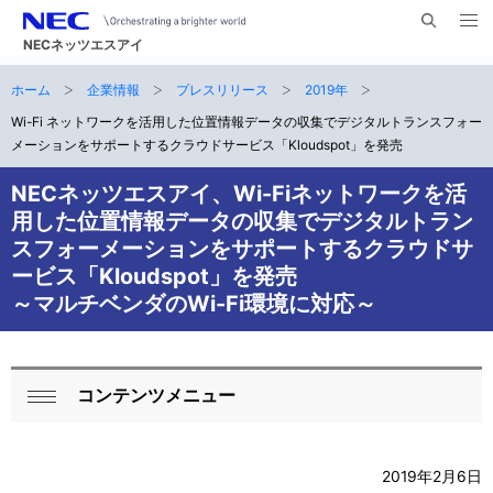
メ
サ
ニ
NECネッツエスアイ
イ
ュ
ー
ト
ホーム
企業情報
プレスリリース
2019年
サ
を
ナ
開
内
く
Wi-Fi ネットワークを活用した位置情報データの収集でデジタルトランスフォー
ビ
イ
検
メーションをサポートするクラウドサービス「Kloudspot」を発売
索
ゲ
ト
NECネッツエスアイ、Wi-Fiネットワークを活
ー
内
用した位置情報データの収集でデジタルトラン
シ
スフォーメーションをサポートするクラウドサ
の
ョ
ービス「Kloudspot」を発売
現
～マルチベンダのWi-Fi環境に対応～
ン
在
位
コンテンツメニュー
ロ
開
置
ー
く
2019年2月6日
カ