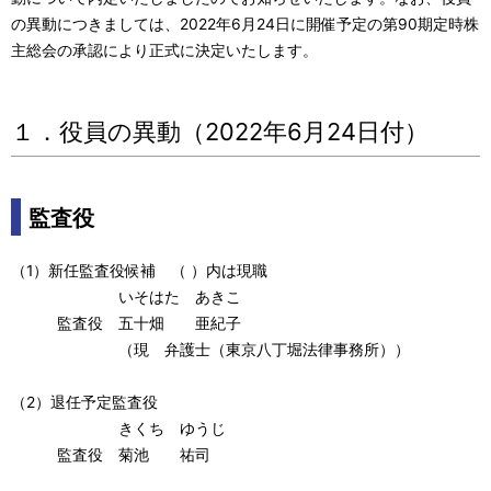
ゲ
の異動につきましては、2022年6月24日に開催予定の第90期定時株
主総会の承認により正式に決定いたします。
ー
シ
１．役員の異動（2022年6月24日付）
ョ
ン
監査役
（1）新任監査役候補 （ ）内は現職
いそはた あきこ
監査役 五十畑 亜紀子
（現 弁護士（東京八丁堀法律事務所））
（2）退任予定監査役
きくち ゆうじ
監査役 菊池 祐司