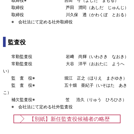
取締役※ 吉田 守（よしだ まもる）
取締役 芦田 潤司（あしだ じゅんじ）
取締役 川久保 透（かわくぼ とおる）
※ 会社法にて定める社外取締役
監査役
常勤監査役 岩﨑 尚輝（いわさき なおき）
常勤監査役 大谷 洋平（おおたに ようへ
い）
監 査 役※ 堀江 正之（ほりえ まさゆき）
監 査 役※ 五十畑 亜紀子（いそはた あき
こ）
補欠監査役※ 笠 浩久（りゅう ひろひさ）
※ 会社法にて定める社外監査役
【別紙】新任監査役候補者の略歴