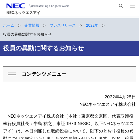
メ
サ
ニ
NECネッツエスアイ
イ
ュ
ー
ト
ホーム
企業情報
プレスリリース
2022年
サ
を
ナ
開
内
く
役員の異動に関するお知らせ
ビ
イ
検
索
ゲ
役員の異動に関するお知らせ
ト
ー
内
シ
の
コンテンツメニュー
ョ
ロ
閉
現
ン
ー
じ
在
る
2022年4月28日
カ
NECネッツエスアイ株式会社
位
ル
NECネッツエスアイ株式会社（本社：東京都文京区、代表取締役
置
ナ
執行役員社長：牛島 祐之、東証 1973 NESIC、以下NECネッツエス
アイ）は、本日開催した取締役会において、以下のとおり役員の異
ビ
動について内定いたしましたのでお知らせいたします。なお、役員