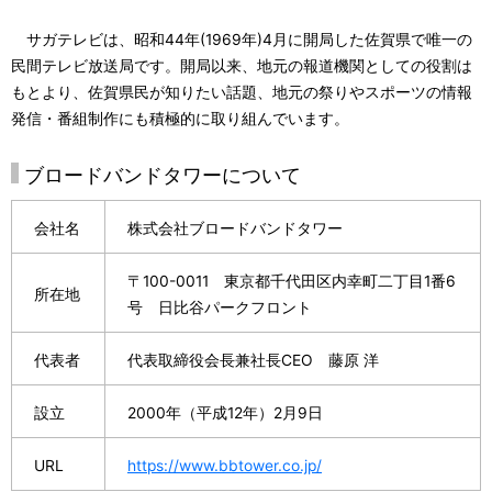
サガテレビは、昭和44年(1969年)4月に開局した佐賀県で唯一の
民間テレビ放送局です。開局以来、地元の報道機関としての役割は
もとより、佐賀県民が知りたい話題、地元の祭りやスポーツの情報
発信・番組制作にも積極的に取り組んでいます。
ブロードバンドタワーについて
会社名
株式会社ブロードバンドタワー
〒100-0011 東京都千代田区内幸町二丁目1番6
所在地
号 日比谷パークフロント
代表者
代表取締役会長兼社長CEO 藤原 洋
設立
2000年（平成12年）2月9日
URL
https://www.bbtower.co.jp/