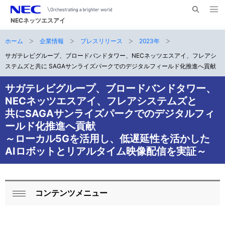
メ
サ
ニ
NECネッツエスアイ
イ
ュ
ー
ト
ホーム
企業情報
プレスリリース
2023年
サ
を
ナ
開
内
く
サガテレビグループ、ブロードバンドタワー、NECネッツエスアイ、フレアシ
ビ
イ
検
ステムズと共に SAGAサンライズパークでのデジタルフィールド化推進へ貢献
索
ゲ
ト
サガテレビグループ、ブロードバンドタワー、
ー
内
NECネッツエスアイ、フレアシステムズと
シ
共にSAGAサンライズパークでのデジタルフィ
の
ョ
ールド化推進へ貢献
現
～ローカル5Gを活用し、低遅延性を活かした
ン
AIロボットとリアルタイム映像配信を実証～
在
位
置
コンテンツメニュー
ロ
閉
ー
じ