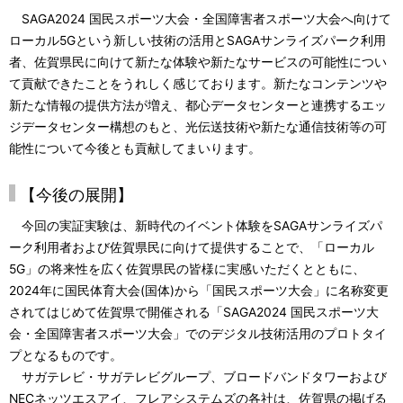
SAGA2024 国民スポーツ大会・全国障害者スポーツ大会へ向けて
ローカル5Gという新しい技術の活用とSAGAサンライズパーク利用
者、佐賀県民に向けて新たな体験や新たなサービスの可能性につい
て貢献できたことをうれしく感じております。新たなコンテンツや
新たな情報の提供方法が増え、都心データセンターと連携するエッ
ジデータセンター構想のもと、光伝送技術や新たな通信技術等の可
能性について今後とも貢献してまいります。
【今後の展開】
今回の実証実験は、新時代のイベント体験をSAGAサンライズパ
ーク利用者および佐賀県民に向けて提供することで、「ローカル
5G」の将来性を広く佐賀県民の皆様に実感いただくとともに、
2024年に国民体育大会(国体)から「国民スポーツ大会」に名称変更
されてはじめて佐賀県で開催される「SAGA2024 国民スポーツ大
会・全国障害者スポーツ大会」でのデジタル技術活用のプロトタイ
プとなるものです。
サガテレビ・サガテレビグループ、ブロードバンドタワーおよび
NECネッツエスアイ、フレアシステムズの各社は、佐賀県の掲げる