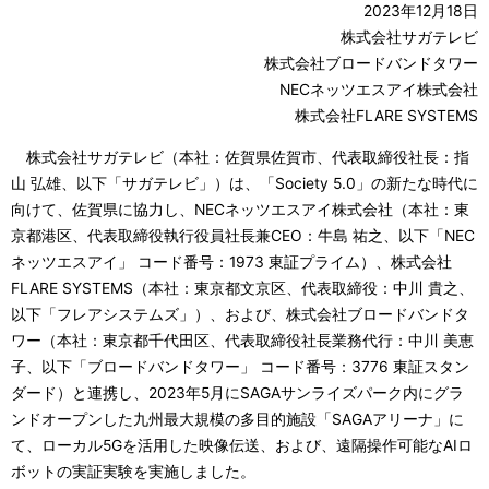
る
2023年12月18日
カ
株式会社サガテレビ
ル
株式会社ブロードバンドタワー
NECネッツエスアイ株式会社
ナ
株式会社FLARE SYSTEMS
ビ
株式会社サガテレビ（本社：佐賀県佐賀市、代表取締役社長：指
ゲ
山 弘雄、以下「サガテレビ」）は、「Society 5.0」の新たな時代に
向けて、佐賀県に協力し、NECネッツエスアイ株式会社（本社：東
ー
京都港区、代表取締役執行役員社長兼CEO：牛島 祐之、以下「NEC
シ
ネッツエスアイ」 コード番号：1973 東証プライム）、株式会社
FLARE SYSTEMS（本社：東京都文京区、代表取締役：中川 貴之、
ョ
以下「フレアシステムズ」）、および、株式会社ブロードバンドタ
ン
ワー（本社：東京都千代田区、代表取締役社長業務代行：中川 美恵
子、以下「ブロードバンドタワー」 コード番号：3776 東証スタン
ダード）と連携し、2023年5月にSAGAサンライズパーク内にグラ
ンドオープンした九州最大規模の多目的施設「SAGAアリーナ」に
て、ローカル5Gを活用した映像伝送、および、遠隔操作可能なAIロ
ボットの実証実験を実施しました。