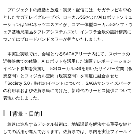
プロジェクトの総括と放送・実況・配信には、サガテレビを中心
としたサガテレビグループが、ローカル5GおよびAIロボットソリュ
ーションはNECネッツエスアイが、コア一体型ローカル5Gソフトウ
ェア基地局製品をフレアシステムズが、インフラ全般の設計構築に
ついてはブロードバンドタワーが担当いたしました。
本実証実験では、会場となるSAGAアリーナ内にて、スポーツの
近接映像での体験、AIロボットを活用した遠隔テレポーテーション
イベント参加を実施し、5G(ローカル5G)を用いたサイバー空間（仮
想空間）とフィジカル空間（現実空間）を高度に融合させた
「Society 5.0」時代のイベントについて、SAGAサンライズパーク
の利用者および佐賀県民に向けた、新時代のサービス提供について
表現いたしました。
【背景・目的】
急速に進歩するデジタル技術は、地域課題を解決する重要な鍵と
しての活用が進んでおります。佐賀県では、県内を実証フィールド