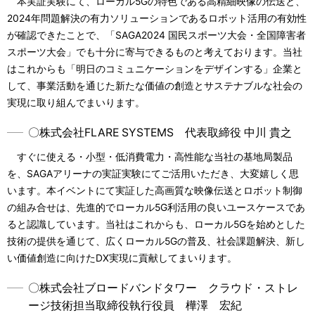
本実証実験にて、ローカル5Gの特色である高精細映像の伝送と、
2024年問題解決の有力ソリューションであるロボット活用の有効性
が確認できたことで、「SAGA2024 国民スポーツ大会・全国障害者
スポーツ大会」でも十分に寄与できるものと考えております。当社
はこれからも「明日のコミュニケーションをデザインする」企業と
して、事業活動を通じた新たな価値の創造とサステナブルな社会の
実現に取り組んでまいります。
〇株式会社FLARE SYSTEMS 代表取締役 中川 貴之
すぐに使える・小型・低消費電力・高性能な当社の基地局製品
を、SAGAアリーナの実証実験にてご活用いただき、大変嬉しく思
います。本イベントにて実証した高画質な映像伝送とロボット制御
の組み合せは、先進的でローカル5G利活用の良いユースケースであ
ると認識しています。当社はこれからも、ローカル5Gを始めとした
技術の提供を通じて、広くローカル5Gの普及、社会課題解決、新し
い価値創造に向けたDX実現に貢献してまいります。
〇株式会社ブロードバンドタワー クラウド・ストレ
ージ技術担当取締役執行役員 樺澤 宏紀