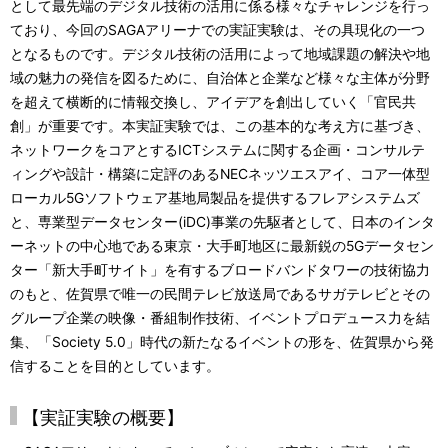
として最先端のデジタル技術の活用に係る様々なチャレンジを行っ
ており、今回のSAGAアリーナでの実証実験は、その具現化の一つ
となるものです。デジタル技術の活用によって地域課題の解決や地
域の魅力の発信を図るために、自治体と企業など様々な主体が分野
を超えて横断的に情報交換し、アイデアを創出していく「官民共
創」が重要です。本実証実験では、この基本的な考え方に基づき、
ネットワークをコアとするICTシステムに関する企画・コンサルテ
ィングや設計・構築に定評のあるNECネッツエスアイ、コア一体型
ローカル5Gソフトウェア基地局製品を提供するフレアシステムズ
と、専業型データセンター(iDC)事業の先駆者として、日本のインタ
ーネットの中心地である東京・大手町地区に最新鋭の5Gデータセン
ター「新大手町サイト」を有するブロードバンドタワーの技術協力
のもと、佐賀県で唯一の民間テレビ放送局であるサガテレビとその
グループ企業の映像・番組制作技術、イベントプロデュース力を結
集、「Society 5.0」時代の新たなるイベントの形を、佐賀県から発
信することを目的としています。
【実証実験の概要】