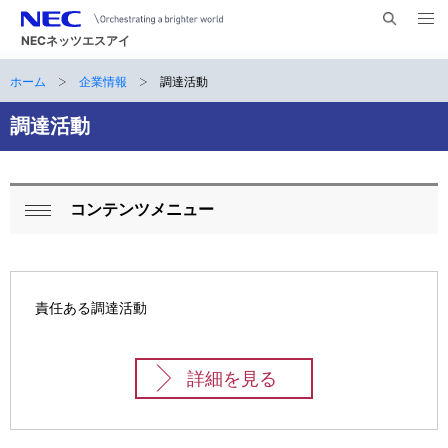
メ
サ
ニ
NECネッツエスアイ
イ
ュ
ー
ト
ホーム
企業情報
調達活動
サ
を
ナ
開
内
く
ビ
イ
調達活動
検
索
ゲ
ト
ー
内
コンテンツメニュー
シ
ロ
閉
の
ョ
ー
じ
現
ン
る
カ
在
責任ある調達活動
ル
位
ナ
詳細を見る
置
ビ
ゲ