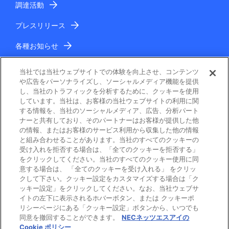
調達活動
プレスリリース
各種お知らせ
IR情報
当社では当社ウェブサイトでの体験を向上させ、コンテンツ
や広告をパーソナライズし、ソーシャルメディア機能を提供
し、当社のトラフィックを分析するために、クッキーを使用
しています。当社は、お客様の当社ウェブサイトの利用に関
する情報を、当社のソーシャルメディア、広告、分析パート
ナーと共有しており、そのパートナーはお客様が提供した他
の情報、またはお客様のサービス利用から収集した他の情報
と組み合わせることがあります。当社のすべてのクッキーの
電子公告
受け入れを拒否する場合は、「全てのクッキーを拒否する」
をクリックしてください。当社のすべてのクッキー使用に同
ご利用条件
意する場合は、 「全てのクッキーを受け入れる」 をクリッ
クして下さい。クッキー設定をカスタマイズする場合は「ク
ッキー設定」をクリックしてください。なお、当社ウェブサ
個人情報保護
イトの左下に表示されるホバーボタン、または クッキーポ
リシーページにある「クッキー設定」ボタンから、いつでも
Cookie ポリシー
同意を撤回することができます。
NECネッツエスアイの
Cookie ポリシー