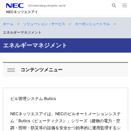
メ
サ
ニ
NECネッツエスアイ
イ
ュ
ー
ト
ホーム
ソリューション・サービス
カーボンニュートラル
サ
を
ナ
開
内
く
エネルギーマネジメント
ビ
イ
検
索
ゲ
エネルギーマネジメント
ト
ー
内
シ
の
コンテンツメニュー
ョ
ロ
閉
現
ン
ー
じ
在
る
カ
ビル管理システム Butics
位
ル
置
NECネッツエスアイは、NECのビルオートメーションシステ
ナ
ム「Butics（ビューティクス）」シリーズ（建物の電力・空
ビ
調・照明・防災等の設備を安全かつ効率的に運用監理するシ