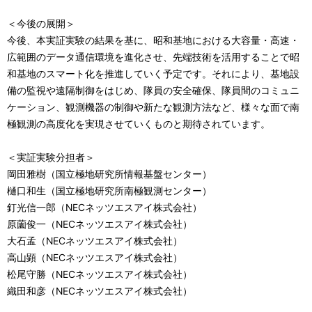
＜今後の展開＞
今後、本実証実験の結果を基に、昭和基地における大容量・高速・
広範囲のデータ通信環境を進化させ、先端技術を活用することで昭
和基地のスマート化を推進していく予定です。それにより、基地設
備の監視や遠隔制御をはじめ、隊員の安全確保、隊員間のコミュニ
ケーション、観測機器の制御や新たな観測方法など、様々な面で南
極観測の高度化を実現させていくものと期待されています。
＜実証実験分担者＞
岡田雅樹（国立極地研究所情報基盤センター）
樋口和生（国立極地研究所南極観測センター）
釘光信一郎（NECネッツエスアイ株式会社）
原薗俊一（NECネッツエスアイ株式会社）
大石孟（NECネッツエスアイ株式会社）
高山顕（NECネッツエスアイ株式会社）
松尾守勝（NECネッツエスアイ株式会社）
織田和彦（NECネッツエスアイ株式会社）