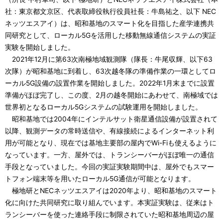
ビ
社：東京都文京区、代表取締役執行役員社長：牛島祐之、以下 NEC
ゲ
ネッツエスアイ）は、昭和基地のスマート化を目指した産学連携共
同研究として、ローカル5Gを活用した移動無線通信システムの実証
ー
実験を開始しました。
シ
2021年12月に第63次南極地域観測隊（隊長：牛尾収輝、以下63
次隊）が昭和基地に到着し、63次越冬隊の準備作業の一環としてロ
ョ
ーカル5G設備の設置作業を開始しました。2022年1月末までに設置
ン
準備がほぼ完了し、この度、2月の越冬開始にあわせて、南極域では
世界初となるローカル5Gシステムの試験運用を開始しました。
昭和基地では2004年にインテルサット衛星通信設備が設置されて
以降、観測データの常時送信や、有線接続によるインターネット利
用が可能となり、現在では基地主要部の屋内でWi-Fiも使えるように
なっています。一方、屋外では、トランシーバーがほぼ唯一の通信
手段となっていました。今回の実証実験期間中は、屋外でもスマー
トフォン端末等を用いたローカル5G通信が可能となります。
極地研とNECネッツエスアイは2020年より、昭和基地のスマート
化に向けた共同研究に取り組んでいます。本実証実験は、従来はト
ランシーバーを使った連絡手段に制限されていた昭和基地周辺の屋