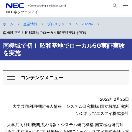
メ
サ
ニ
NECネッツエスアイ
イ
ュ
ー
ト
ホーム
企業情報
プレスリリース
2022年
サ
を
ナ
開
内
く
南極域で初！ 昭和基地でローカル5G実証実験を実施
ビ
イ
検
索
ゲ
南極域で初！ 昭和基地でローカル5G実証実験
ト
を実施
ー
内
シ
の
ョ
コンテンツメニュー
現
ロ
ン
閉
在
ー
じ
る
2022年2月25日
位
カ
大学共同利用機関法人情報・システム研究機構 国立極地研究所
置
ル
NECネッツエスアイ株式会社
ナ
大学共同利用機関法人情報・システム研究機構 国立極地研究所
（所長 中村卓司、以下 極地研）とNECネッツエスアイ株式会社（本