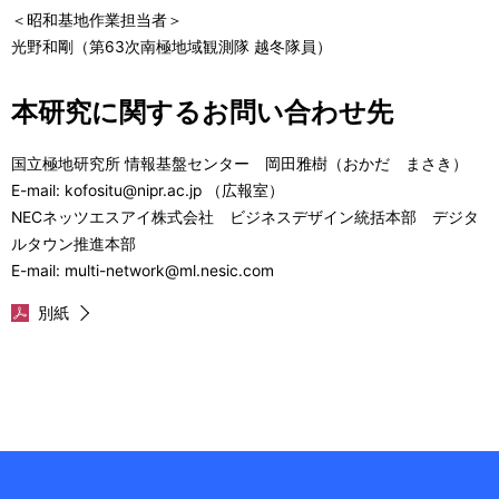
＜昭和基地作業担当者＞
光野和剛（第63次南極地域観測隊 越冬隊員）
本研究に関するお問い合わせ先
国立極地研究所 情報基盤センター 岡田雅樹（おかだ まさき）
E-mail: kofositu@nipr.ac.jp （広報室）
NECネッツエスアイ株式会社 ビジネスデザイン統括本部 デジタ
ルタウン推進本部
E-mail: multi-network@ml.nesic.com
別紙