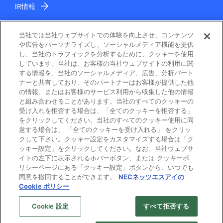
IR情報
当社では当社ウェブサイトでの体験を向上させ、コンテンツ
や広告をパーソナライズし、ソーシャルメディア機能を提供
し、当社のトラフィックを分析するために、クッキーを使用
しています。当社は、お客様の当社ウェブサイトの利用に関
する情報を、当社のソーシャルメディア、広告、分析パート
電子公告
ナーと共有しており、そのパートナーはお客様が提供した他
の情報、またはお客様のサービス利用から収集した他の情報
と組み合わせることがあります。当社のすべてのクッキーの
ご利用条件
受け入れを拒否する場合は、「全てのクッキーを拒否する」
をクリックしてください。当社のすべてのクッキー使用に同
個人情報保護
意する場合は、 「全てのクッキーを受け入れる」 をクリッ
クして下さい。クッキー設定をカスタマイズする場合は「ク
ッキー設定」をクリックしてください。なお、当社ウェブサ
Cookie ポリシー
イトの左下に表示されるホバーボタン、または クッキーポ
リシーページにある「クッキー設定」ボタンから、いつでも
プライバシーマーク
同意を撤回することができます。
NECネッツエスアイの
Cookie ポリシー
Cookie 設定
すべて拒否する
Copyright © NEC Networks & System Integration Corporation 1997-