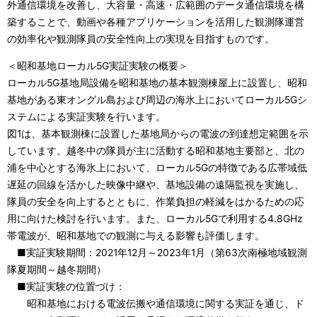
外通信環境を改善し、大容量・高速・広範囲のデータ通信環境を構
築することで、動画や各種アプリケーションを活用した観測隊運営
の効率化や観測隊員の安全性向上の実現を目指すものです。
＜昭和基地ローカル5G実証実験の概要＞
ローカル5G基地局設備を昭和基地の基本観測棟屋上に設置し、昭和
基地がある東オングル島および周辺の海氷上においてローカル5Gシ
ステムによる実証実験を行います。
図1は、基本観測棟に設置した基地局からの電波の到達想定範囲を示
しています。越冬中の隊員が主に活動する昭和基地主要部と、北の
浦を中心とする海氷上において、ローカル5Gの特徴である広帯域低
遅延の回線を活かした映像中継や、基地設備の遠隔監視を実施し、
隊員の安全を向上するとともに、作業負担の軽減をはかるための応
用に向けた検討を行います。また、ローカル5Gで利用する4.8GHz
帯電波が、昭和基地での観測に与える影響も評価します。
■実証実験期間：2021年12月～2023年1月（第63次南極地域観測
隊夏期間～越冬期間）
■実証実験の位置づけ：
昭和基地における電波伝搬や通信環境に関する実証を通じ、ド