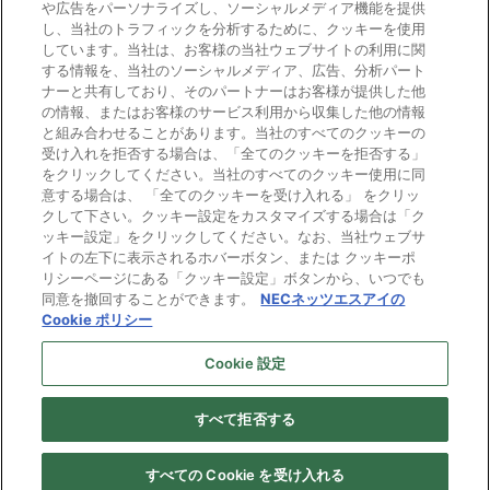
や広告をパーソナライズし、ソーシャルメディア機能を提供
し、当社のトラフィックを分析するために、クッキーを使用
しています。当社は、お客様の当社ウェブサイトの利用に関
する情報を、当社のソーシャルメディア、広告、分析パート
ナーと共有しており、そのパートナーはお客様が提供した他
の情報、またはお客様のサービス利用から収集した他の情報
と組み合わせることがあります。当社のすべてのクッキーの
電子公告
受け入れを拒否する場合は、「全てのクッキーを拒否する」
をクリックしてください。当社のすべてのクッキー使用に同
ご利用条件
意する場合は、 「全てのクッキーを受け入れる」 をクリッ
クして下さい。クッキー設定をカスタマイズする場合は「ク
ッキー設定」をクリックしてください。なお、当社ウェブサ
個人情報保護
イトの左下に表示されるホバーボタン、または クッキーポ
リシーページにある「クッキー設定」ボタンから、いつでも
Cookie ポリシー
同意を撤回することができます。
NECネッツエスアイの
Cookie ポリシー
プライバシーマーク
Cookie 設定
すべて拒否する
Copyright © NEC Networks & System Integration Corporation 1997-
2026. All rights reserved.
すべての Cookie を受け入れる