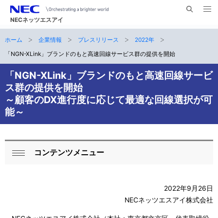
メ
サ
ニ
NECネッツエスアイ
イ
ュ
ー
ト
ホーム
企業情報
プレスリリース
2022年
サ
を
ナ
開
内
く
「NGN-XLink」ブランドのもと高速回線サービス群の提供を開始
ビ
イ
検
索
ゲ
「NGN-XLink」ブランドのもと高速回線サービ
ト
ス群の提供を開始
ー
内
～顧客のDX進行度に応じて最適な回線選択が可
シ
能～
の
ョ
現
ン
在
コンテンツメニュー
ロ
閉
位
ー
じ
置
る
2022年9月26日
カ
NECネッツエスアイ株式会社
ル