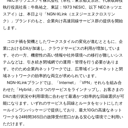
NECネッツエスアイ株式会社（本社：東京都文京区、代表取締役
ナ
執行役員社長：牛島祐之、東証：1973 NESIC、以下 NECネッツエ
スアイ）は、本日より「NGN-XLink（エヌジーエヌクロスリン
ビ
ク）」ブランドのもと、企業向け高速回線サービス群の提供を開始
ゲ
します。
ー
コロナ禍を契機としたワークスタイルの変化が進むとともに、企
シ
業におけるDXが加速し、クラウドサービスの利用が増加していま
す。その一方、機密性の高い情報や社外環境への移行が難しいシス
ョ
テムなどは、引き続き閉域網での運用・管理を行う必要がありま
ン
す。そのため企業内ネットワークでは、広帯域インターネットと閉
域ネットワークの効率的な両立が求められています。
NGN-XLinkブランドでは、「Internet」「VPN」それらを組み合
わせた「Hybrid」の３つのサービスをラインナップし、お客さまの
DXの進行状況や利用環境に合わせて最適かつ効率的な回線選択が可
能になります。いずれのサービスも回線とルータをセットにしたオ
ールインワンパッケージで提供しており、最大10Gの高速なネット
ワークを24時間365日の故障受付窓口がある安心な環境でご利用い
ただけます。