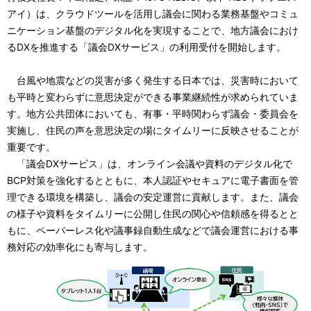
アイ）は、クラウドツールを活用し議会に関わる業務基盤やコミュ
ビ
ニケーション基盤のデジタル化を実現することで、地方議会におけ
ゲ
るDXを推進する「議会DXサービス」の利用受付を開始します。
ー
台風や地震などの災害が多く発生する日本では、災害時において
シ
も平時と変わらずに意思決定ができる事業継続性が求められていま
す。地方公共団体においても、有事・平時関わらず議会・委員会を
ョ
実施し、住民の声を意思決定の場にタイムリーに反映させることが
ン
重要です。
「議会DXサービス」は、オンライン会議や資料のデジタル化で
BCP対策を強化するとともに、本人認証やセキュアに電子書面を管
理できる環境を構築し、議会の安定運営に貢献します。また、議会
の様子や資料をタイムリーに公開し住民の関心や信頼感を得るとと
もに、ペーパーレス化や議事録自動生成などで議会運営における事
務対応の効率化にも寄与します。