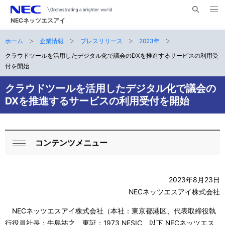
メ
サ
ニ
NECネッツエスアイ
イ
ュ
ー
ト
ホーム
企業情報
プレスリリース
2023年
サ
を
ナ
開
内
く
クラウドツールを活用したデジタル化で議会のDXを推進するサービスの利用受
ビ
イ
検
付を開始
索
ゲ
ト
クラウドツールを活用したデジタル化で議会の
ー
内
DXを推進するサービスの利用受付を開始
シ
の
ョ
現
ン
コンテンツメニュー
ロ
閉
在
ー
じ
位
る
2023年8月23日
カ
置
NECネッツエスアイ株式会社
ル
NECネッツエスアイ株式会社（本社：東京都港区、代表取締役執
ナ
行役員社長：牛島祐之、東証：1973 NESIC、以下 NECネッツエス