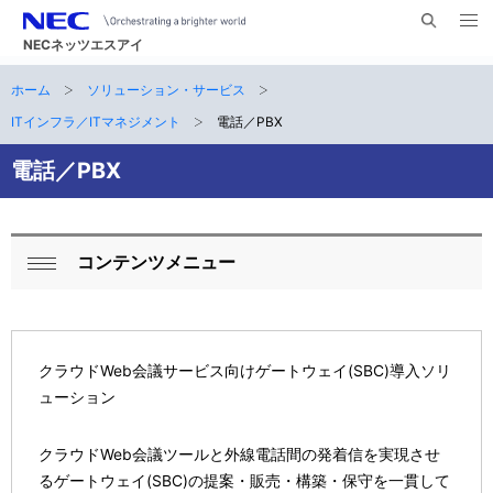
メ
サ
ニ
NECネッツエスアイ
イ
ュ
ー
ト
ホーム
ソリューション・サービス
サ
を
ナ
開
内
く
ITインフラ／ITマネジメント
電話／PBX
ビ
イ
検
索
ゲ
電話／PBX
ト
ー
内
シ
の
コンテンツメニュー
ョ
ロ
閉
現
ン
ー
じ
在
る
カ
クラウドWeb会議サービス向けゲートウェイ(SBC)導入ソリ
位
ル
ューション
置
ナ
クラウドWeb会議ツールと外線電話間の発着信を実現させ
ビ
るゲートウェイ(SBC)の提案・販売・構築・保守を一貫して