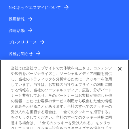
NECネッツエスアイについて
採用情報
調達活動
プレスリリース
各種お知らせ
IR情報
当社では当社ウェブサイトでの体験を向上させ、コンテンツ
や広告をパーソナライズし、ソーシャルメディア機能を提供
し、当社のトラフィックを分析するために、クッキーを使用
しています。当社は、お客様の当社ウェブサイトの利用に関
する情報を、当社のソーシャルメディア、広告、分析パート
ナーと共有しており、そのパートナーはお客様が提供した他
の情報、またはお客様のサービス利用から収集した他の情報
と組み合わせることがあります。当社のすべてのクッキーの
電子公告
受け入れを拒否する場合は、「全てのクッキーを拒否する」
をクリックしてください。当社のすべてのクッキー使用に同
ご利用条件
意する場合は、 「全てのクッキーを受け入れる」 をクリッ
クして下さい。クッキー設定をカスタマイズする場合は「ク