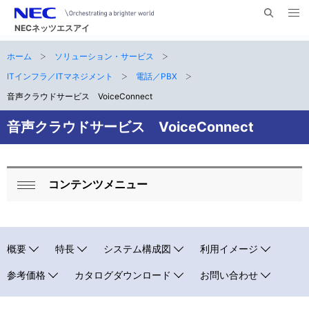
メ
サ
ニ
NECネッツエスアイ
イ
ュ
ー
ト
ホーム
ソリューション・サービス
サ
を
ナ
開
内
く
ITインフラ／ITマネジメント
電話／PBX
ビ
イ
検
音声クラウドサービス VoiceConnect
索
ゲ
ト
音声クラウドサービス VoiceConnect
ー
内
シ
の
ョ
コンテンツメニュー
現
ロ
ン
閉
在
ー
じ
る
位
カ
概要
特長
システム構成図
利用イメージ
置
ル
参考価格
カタログダウンロード
お問い合わせ
ナ