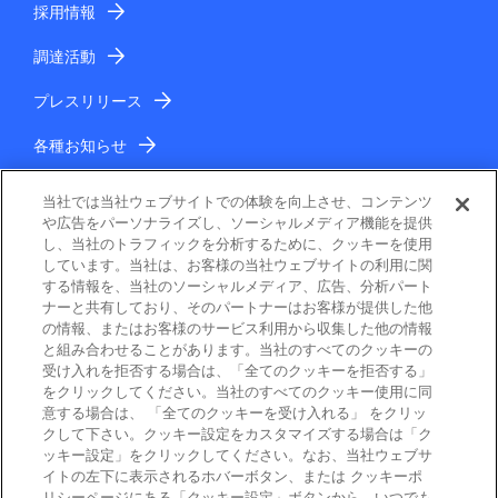
採用情報
調達活動
プレスリリース
各種お知らせ
IR情報
当社では当社ウェブサイトでの体験を向上させ、コンテンツ
や広告をパーソナライズし、ソーシャルメディア機能を提供
し、当社のトラフィックを分析するために、クッキーを使用
しています。当社は、お客様の当社ウェブサイトの利用に関
する情報を、当社のソーシャルメディア、広告、分析パート
ナーと共有しており、そのパートナーはお客様が提供した他
の情報、またはお客様のサービス利用から収集した他の情報
と組み合わせることがあります。当社のすべてのクッキーの
電子公告
受け入れを拒否する場合は、「全てのクッキーを拒否する」
をクリックしてください。当社のすべてのクッキー使用に同
ご利用条件
意する場合は、 「全てのクッキーを受け入れる」 をクリッ
クして下さい。クッキー設定をカスタマイズする場合は「ク
ッキー設定」をクリックしてください。なお、当社ウェブサ
個人情報保護
イトの左下に表示されるホバーボタン、または クッキーポ
リシーページにある「クッキー設定」ボタンから、いつでも