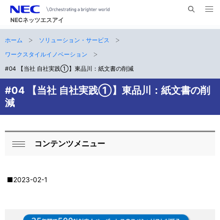
メ
サ
ニ
NECネッツエスアイ
イ
ュ
ー
ト
ホーム
ソリューション・サービス
サ
を
ナ
開
内
く
ワークスタイルイノベーション
ビ
イ
検
#04 【当社 自社実践①】東品川：紙文書の削減
索
ゲ
ト
#04 【当社 自社実践①】東品川：紙文書の削
ー
内
減
シ
の
ョ
現
ン
コンテンツメニュー
ロ
在
閉
ー
じ
位
る
■2023-02-1
カ
置
ル