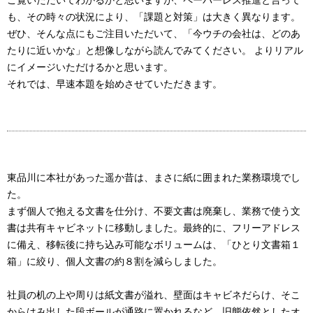
ご覧いただいてわかるかと思いますが、ペーパーレス推進と言って
も、その時々の状況により、「課題と対策」は大きく異なります。
ぜひ、そんな点にもご注目いただいて、「今ウチの会社は、どのあ
たりに近いかな」と想像しながら読んでみてください。 よりリアル
にイメージいただけるかと思います。
それでは、早速本題を始めさせていただきます。
東品川に本社があった遥か昔は、まさに紙に囲まれた業務環境でし
た。
まず個人で抱える文書を仕分け、不要文書は廃棄し、業務で使う文
書は共有キャビネットに移動しました。最終的に、フリーアドレス
に備え、移転後に持ち込み可能なボリュームは、「ひとり文書箱１
箱」に絞り、個人文書の約８割を減らしました。
社員の机の上や周りは紙文書が溢れ、壁面はキャビネだらけ、そこ
からはみ出した段ボールが通路に置かれるなど、旧態依然としたオ