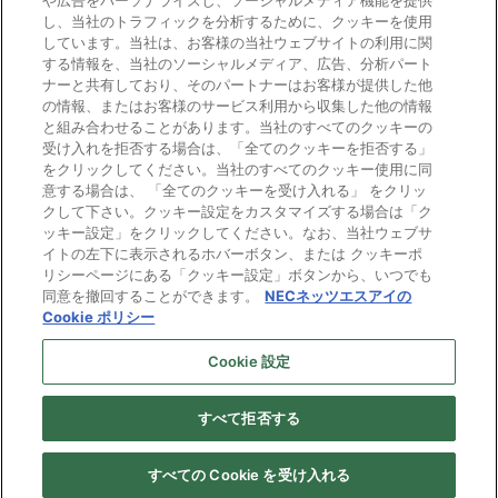
や広告をパーソナライズし、ソーシャルメディア機能を提供
し、当社のトラフィックを分析するために、クッキーを使用
しています。当社は、お客様の当社ウェブサイトの利用に関
する情報を、当社のソーシャルメディア、広告、分析パート
ナーと共有しており、そのパートナーはお客様が提供した他
の情報、またはお客様のサービス利用から収集した他の情報
と組み合わせることがあります。当社のすべてのクッキーの
電子公告
受け入れを拒否する場合は、「全てのクッキーを拒否する」
をクリックしてください。当社のすべてのクッキー使用に同
ご利用条件
意する場合は、 「全てのクッキーを受け入れる」 をクリッ
クして下さい。クッキー設定をカスタマイズする場合は「ク
ッキー設定」をクリックしてください。なお、当社ウェブサ
個人情報保護
イトの左下に表示されるホバーボタン、または クッキーポ
リシーページにある「クッキー設定」ボタンから、いつでも
Cookie ポリシー
同意を撤回することができます。
NECネッツエスアイの
Cookie ポリシー
プライバシーマーク
Cookie 設定
すべて拒否する
Copyright © NEC Networks & System Integration Corporation 1997-
2026. All rights reserved.
すべての Cookie を受け入れる