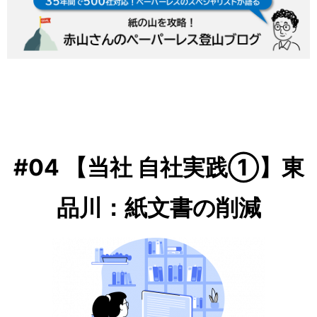
ナ
ビ
ゲ
ー
シ
ョ
ン
#04 【当社 自社実践①】東
品川：紙文書の削減