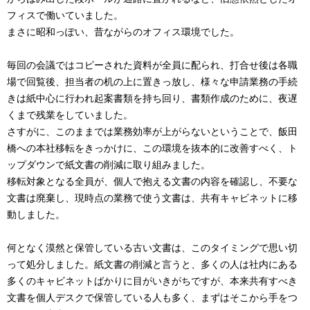
フィスで働いていました。
まさに昭和っぽい、昔ながらのオフィス環境でした。
毎回の会議ではコピーされた資料が全員に配られ、打合せ後は各職
場で回覧後、担当者の机の上に置きっ放し、様々な申請業務の手続
きは紙中心に行われ起案書類を持ち回り、書類作成のために、夜遅
くまで残業をしていました。
さすがに、このままでは業務効率が上がらないということで、飯田
橋への本社移転をきっかけに、この環境を抜本的に改善すべく、ト
ップダウンで紙文書の削減に取り組みました。
移転対象となる全員が、個人で抱える文書の内容を確認し、不要な
文書は廃棄し、現時点の業務で使う文書は、共有キャビネットに移
動しました。
何となく漠然と保管している古い文書は、このタイミングで思い切
って処分しました。紙文書の削減と言うと、多くの人は社内にある
多くのキャビネットばかりに目がいきがちですが、本来共有すべき
文書を個人デスクで保管している人も多く、まずはそこから手をつ