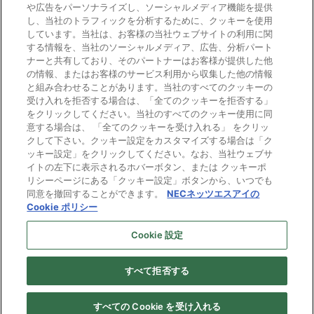
や広告をパーソナライズし、ソーシャルメディア機能を提供
し、当社のトラフィックを分析するために、クッキーを使用
しています。当社は、お客様の当社ウェブサイトの利用に関
する情報を、当社のソーシャルメディア、広告、分析パート
ナーと共有しており、そのパートナーはお客様が提供した他
の情報、またはお客様のサービス利用から収集した他の情報
と組み合わせることがあります。当社のすべてのクッキーの
電子公告
受け入れを拒否する場合は、「全てのクッキーを拒否する」
をクリックしてください。当社のすべてのクッキー使用に同
ご利用条件
意する場合は、 「全てのクッキーを受け入れる」 をクリッ
クして下さい。クッキー設定をカスタマイズする場合は「ク
ッキー設定」をクリックしてください。なお、当社ウェブサ
個人情報保護
イトの左下に表示されるホバーボタン、または クッキーポ
リシーページにある「クッキー設定」ボタンから、いつでも
Cookie ポリシー
同意を撤回することができます。
NECネッツエスアイの
Cookie ポリシー
プライバシーマーク
Cookie 設定
すべて拒否する
Copyright © NEC Networks & System Integration Corporation 1997-
2026. All rights reserved.
すべての Cookie を受け入れる