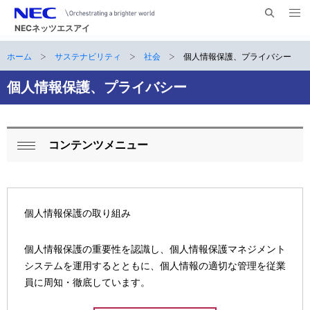
メ
サ
ニ
NECネッツエスアイ
イ
ュ
ー
ト
ホーム
サステナビリティ
社会
個人情報保護、プライバシー
サ
を
ナ
開
内
く
ビ
イ
個人情報保護、プライバシー
検
索
ゲ
ト
ー
内
コンテンツメニュー
シ
ロ
閉
の
ョ
ー
じ
現
ン
る
カ
在
個人情報保護の取り組み
ル
位
個人情報保護の重要性を認識し、個人情報保護マネジメント
ナ
置
システムを運用するとともに、個人情報の適切な管理を従業
ビ
員に周知・徹底しています。
ゲ