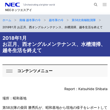
メ
サ
ニ
NECネッツエスアイ
イ
ュ
ー
ト
ホーム
南極 越冬隊の今
越冬隊の今
第58次南極観測隊
サ
を
ナ
開
内
く
2018年1月 お正月、西オングルメンテナンス、水槽清掃、越冬生活を終えて
ビ
イ
検
索
ゲ
2018年1月
ト
お正月、西オングルメンテナンス、水槽清掃、
ー
内
越冬生活を終えて
シ
の
ョ
現
ン
コンテンツメニュー
ロ
在
閉
ー
じ
位
る
Report：Katsuhide Shibata
カ
置
場所：昭和基地
ル
第58次隊の柴田 勝秀氏が、昭和基地から現地の様子をレポートして
ナ