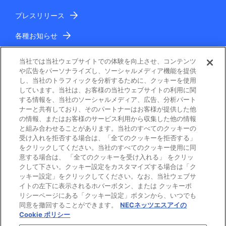
プレスリリース
各種お知らせ
IR情報
当社では当社ウェブサイトでの体験を向上させ、コンテンツ
や広告をパーソナライズし、ソーシャルメディア機能を提供
し、当社のトラフィックを分析するために、クッキーを使用
しています。当社は、お客様の当社ウェブサイトの利用に関
する情報を、当社のソーシャルメディア、広告、分析パート
ナーと共有しており、そのパートナーはお客様が提供した他
の情報、またはお客様のサービス利用から収集した他の情報
と組み合わせることがあります。当社のすべてのクッキーの
電子公告
受け入れを拒否する場合は、「全てのクッキーを拒否する」
をクリックしてください。当社のすべてのクッキー使用に同
ご利用条件
意する場合は、 「全てのクッキーを受け入れる」 をクリッ
クして下さい。クッキー設定をカスタマイズする場合は「ク
ッキー設定」をクリックしてください。なお、当社ウェブサ
個人情報保護
イトの左下に表示されるホバーボタン、または クッキーポ
リシーページにある「クッキー設定」ボタンから、いつでも
Cookie ポリシー
同意を撤回することができます。
NECネッツエスアイの
Cookie ポリシー
プライバシーマーク