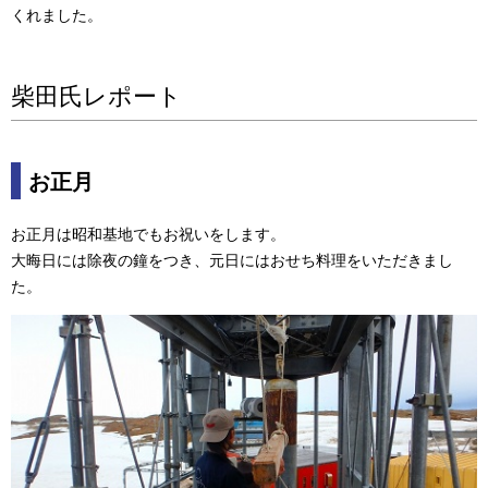
くれました。
ビ
ゲ
柴田氏レポート
ー
シ
お正月
ョ
お正月は昭和基地でもお祝いをします。
ン
大晦日には除夜の鐘をつき、元日にはおせち料理をいただきまし
た。