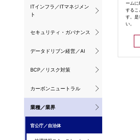
ームに
ナ
ITインフラ／ITマネジメン
するこ
ト
ビ
す。是
い。
ゲ
セキュリティ・ガバナンス
ー
データドリブン経営／AI
シ
ョ
BCP／リスク対策
ン
カーボンニュートラル
業種／業界
官公庁／自治体