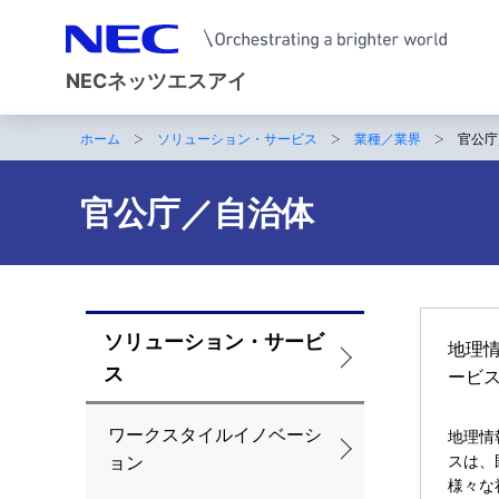
NECネッツエスアイ
ホーム
ソリューション・サービス
業種／業界
官公庁
サ
イ
官公庁／自治体
ト
内
の
ソリューション・サービ
ロ
地理
現
ス
ービ
ー
在
カ
ワークスタイルイノベーシ
地理情
位
スは、
ョン
ル
置
様々な