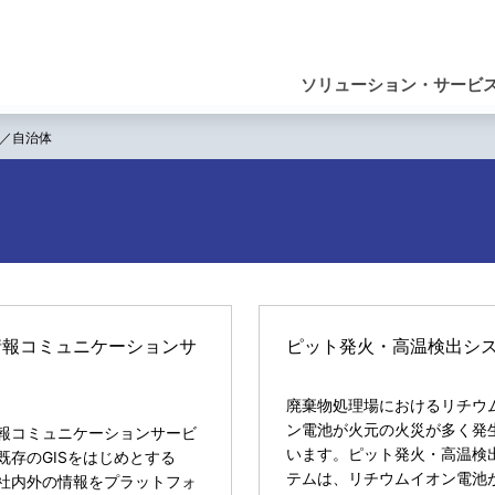
ナ
ビ
ソリューション・サービ
ゲ
／自治体
ー
シ
ョ
ン
情報コミュニケーションサ
ピット発火・高温検出シ
ス
廃棄物処理場におけるリチウ
ン電池が火元の火災が多く発
報コミュニケーションサービ
います。ピット発火・高温検
既存のGISをはじめとする
テムは、リチウムイオン電池
社内外の情報をプラットフォ