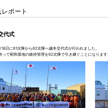
氏レポート
交代式
1月18日に61次隊から62次隊へ越冬交代式が行われました。
持って昭和基地の維持管理を62次隊で引き継ぐことになります