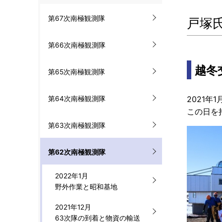
ル
第67次南極観測隊
戸塚
ナ
ビ
第66次南極観測隊
ゲ
越冬
第65次南極観測隊
ー
2021年
第64次南極観測隊
シ
この日を
ョ
第63次南極観測隊
ン
第62次南極観測隊
2022年1月
野外作業と昭和基地
2021年12月
63次隊の到着と物資の輸送