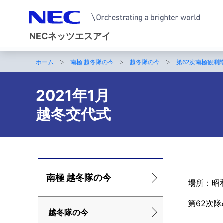
NECネッツエスアイ
ホーム
南極 越冬隊の今
越冬隊の今
第62次南極観測
サ
イ
2021年1月
ト
越冬交代式
内
の
現
ロ
南極 越冬隊の今
在
場所：昭
ー
位
第62次
カ
越冬隊の今
置