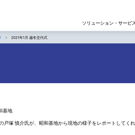
ナ
ビ
ソリューション・サービ
ゲ
隊
2021年1月 越冬交代式
ー
シ
ョ
ン
和基地
隊の戸塚 慎介氏が、昭和基地から現地の様子をレポートしてく