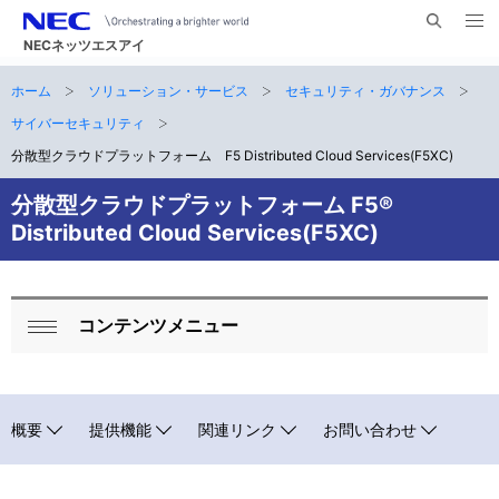
メ
サ
ニ
NECネッツエスアイ
イ
ュ
ー
ト
ホーム
ソリューション・サービス
セキュリティ・ガバナンス
サ
を
ナ
開
内
く
サイバーセキュリティ
ビ
イ
検
分散型クラウドプラットフォーム F5 Distributed Cloud Services(F5XC)
索
ゲ
ト
分散型クラウドプラットフォーム F5®
ー
内
Distributed Cloud Services(F5XC)
シ
の
ョ
現
ン
コンテンツメニュー
ロ
在
開
ー
く
位
カ
置
概要
提供機能
関連リンク
お問い合わせ
ル