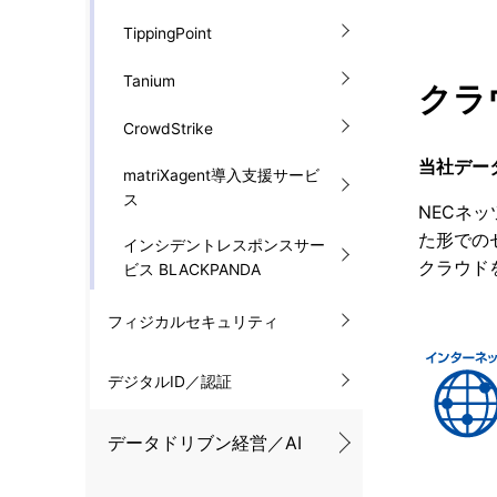
TippingPoint
Tanium
クラ
CrowdStrike
当社デー
matriXagent導入支援サービ
ス
NECネ
た形での
インシデントレスポンスサー
クラウド
ビス BLACKPANDA
フィジカルセキュリティ
デジタルID／認証
データドリブン経営／AI