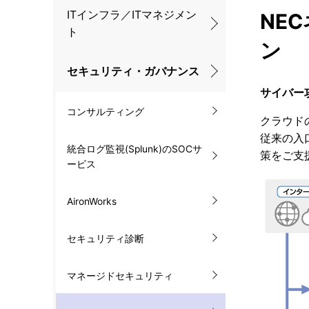
ナ
ITインフラ／ITマネジメン
NE
ト
ビ
ン
ゲ
セキュリティ・ガバナンス
ー
サイバー
コンサルティング
シ
クラウド
従来の入
ョ
統合ログ監視(Splunk)のSOCサ
策をご支
ービス
ン
AironWorks
セキュリティ診断
マネージドセキュリティ