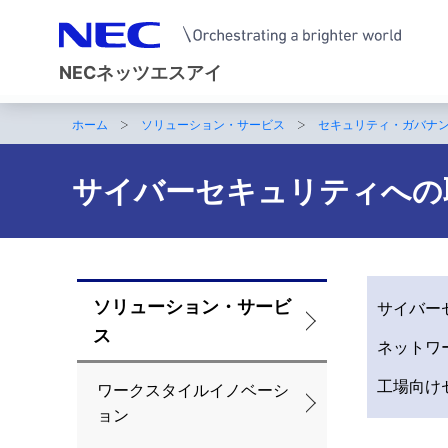
NECネッツエスアイ
ホーム
ソリューション・サービス
セキュリティ・ガバナ
サ
イ
サイバーセキュリティへの
ト
内
の
ソリューション・サービ
サイバー
ロ
現
ス
ネットワ
ー
在
工場向け
カ
ワークスタイルイノベーシ
位
ョン
ル
置